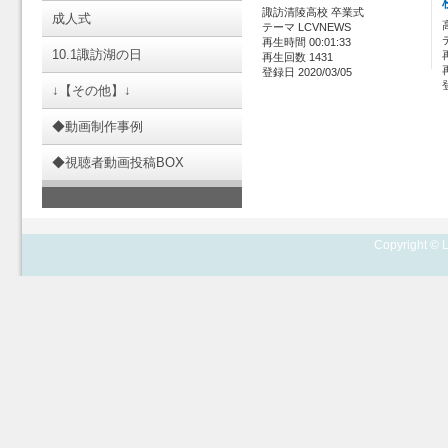
諏訪清陵高校 卒業式
成人式
テーマ LCVNEWS
再生時間 00:01:33
10.1諏訪湖の日
再生回数 1431
登録日 2020/03/05
↓【その他】↓
◆動画制作事例
◆視聴者動画投稿BOX
Copyright © L