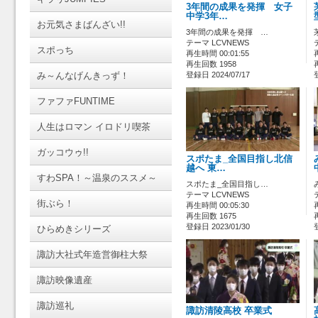
3年間の成果を発揮 女子
中学3年…
お元気さまばんざい!!
3年間の成果を発揮 …
テーマ LCVNEWS
スポっち
再生時間 00:01:55
再生回数 1958
み～んなげんきっず！
登録日 2024/07/17
ファファFUNTIME
人生はロマン イロドリ喫茶
ガッコウゥ!!
スポたま_全国目指し北信
越へ 東…
すわSPA！～温泉のススメ～
スポたま_全国目指し…
テーマ LCVNEWS
街ぶら！
再生時間 00:05:30
再生回数 1675
登録日 2023/01/30
ひらめきシリーズ
諏訪大社式年造営御柱大祭
諏訪映像遺産
諏訪巡礼
諏訪清陵高校 卒業式