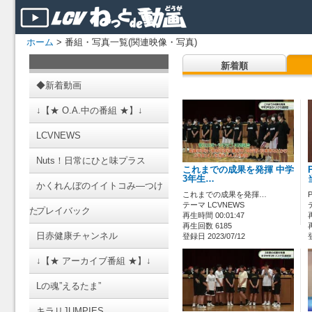
ホーム
> 番組・写真一覧(関連映像・写真)
新着順
◆新着動画
↓【★ O.A.中の番組 ★】↓
LCVNEWS
Nuts！日常にひと味プラス
これまでの成果を発揮 中学
3年生…
かくれんぼのイイトコみ―つけ
これまでの成果を発揮…
テーマ LCVNEWS
た
プレイバック
再生時間 00:01:47
再生回数 6185
日赤健康チャンネル
登録日 2023/07/12
↓【★ アーカイブ番組 ★】↓
Lの魂”えるたま”
キラリJUMPIES