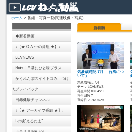
ホーム
> 番組・写真一覧(関連映像・写真)
新着順
◆新着動画
↓【★ O.A.中の番組 ★】↓
LCVNEWS
Nuts！日常にひと味プラス
気象歳時記 7月 「台風につ
いて」
かくれんぼのイイトコみ―つけ
気象歳時記 7月 「…
テーマ LCVNEWS
た
プレイバック
再生時間 00:04:29
再生回数 7
日赤健康チャンネル
登録日 2026/07/29
↓【★ アーカイブ番組 ★】↓
Lの魂”えるたま”
キラリJUMPIES