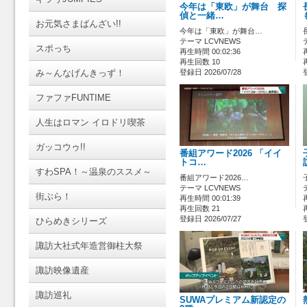
今年は「東欧」が舞台 探
偵と一緒…
お元気さまばんざい!!
今年は「東欧」が舞台…
テーマ LCVNEWS
スポっち
再生時間 00:02:36
再生回数 10
み～んなげんきっず！
登録日 2026/07/28
ファファFUNTIME
人生はロマン イロドリ喫茶
ガッコウゥ!!
番組アワード2026 「イイ
トコ…
すわSPA！～温泉のススメ～
番組アワード2026…
テーマ LCVNEWS
街ぶら！
再生時間 00:01:39
再生回数 21
登録日 2026/07/27
ひらめきシリーズ
諏訪大社式年造営御柱大祭
諏訪映像遺産
諏訪巡礼
SUWAプレミアム新認定の