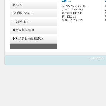
2種 …
成人式
SUWAプレミアム新…
テーマ LCVNEWS
10.1諏訪湖の日
再生時間 00:01:29
再生回数 30
登録日 2026/07/26
↓【その他】↓
◆動画制作事例
◆視聴者動画投稿BOX
Copyright © L