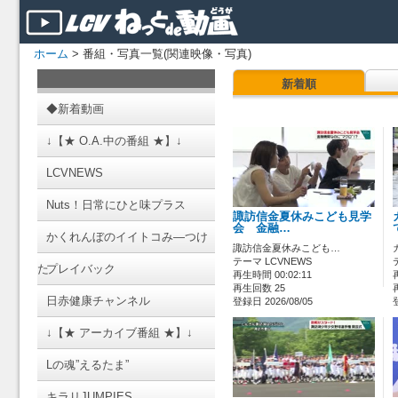
ホーム
> 番組・写真一覧(関連映像・写真)
新着順
◆新着動画
↓【★ O.A.中の番組 ★】↓
LCVNEWS
Nuts！日常にひと味プラス
諏訪信金夏休みこども見学
会 金融…
かくれんぼのイイトコみ―つけ
諏訪信金夏休みこども…
テーマ LCVNEWS
た
プレイバック
再生時間 00:02:11
再生回数 25
日赤健康チャンネル
登録日 2026/08/05
↓【★ アーカイブ番組 ★】↓
Lの魂”えるたま”
キラリJUMPIES