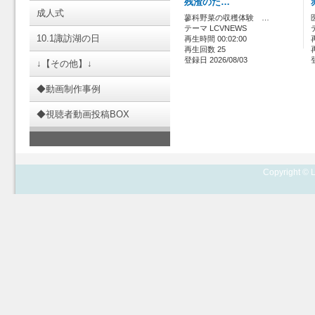
残渣のた…
成人式
蓼科野菜の収穫体験 …
テーマ LCVNEWS
10.1諏訪湖の日
再生時間 00:02:00
再生回数 25
登録日 2026/08/03
↓【その他】↓
◆動画制作事例
◆視聴者動画投稿BOX
Copyright © L