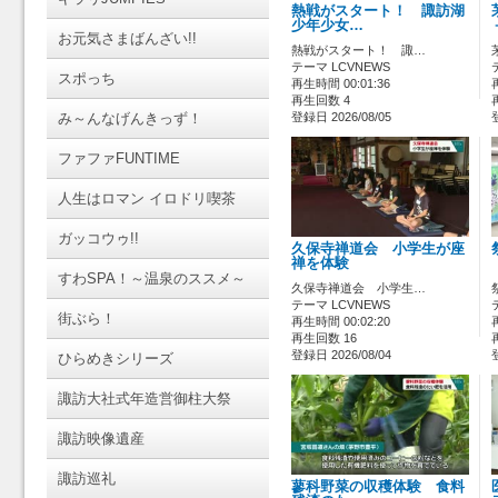
熱戦がスタート！ 諏訪湖
少年少女…
お元気さまばんざい!!
熱戦がスタート！ 諏…
テーマ LCVNEWS
スポっち
再生時間 00:01:36
再生回数 4
み～んなげんきっず！
登録日 2026/08/05
ファファFUNTIME
人生はロマン イロドリ喫茶
ガッコウゥ!!
久保寺禅道会 小学生が座
禅を体験
すわSPA！～温泉のススメ～
久保寺禅道会 小学生…
テーマ LCVNEWS
街ぶら！
再生時間 00:02:20
再生回数 16
登録日 2026/08/04
ひらめきシリーズ
諏訪大社式年造営御柱大祭
諏訪映像遺産
諏訪巡礼
蓼科野菜の収穫体験 食料