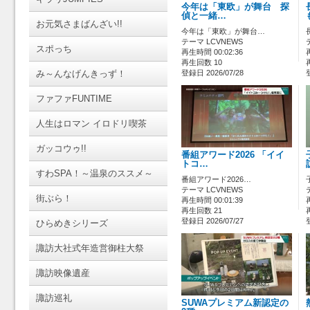
今年は「東欧」が舞台 探
偵と一緒…
お元気さまばんざい!!
今年は「東欧」が舞台…
テーマ LCVNEWS
スポっち
再生時間 00:02:36
再生回数 10
み～んなげんきっず！
登録日 2026/07/28
ファファFUNTIME
人生はロマン イロドリ喫茶
ガッコウゥ!!
番組アワード2026 「イイ
トコ…
すわSPA！～温泉のススメ～
番組アワード2026…
テーマ LCVNEWS
街ぶら！
再生時間 00:01:39
再生回数 21
登録日 2026/07/27
ひらめきシリーズ
諏訪大社式年造営御柱大祭
諏訪映像遺産
諏訪巡礼
SUWAプレミアム新認定の