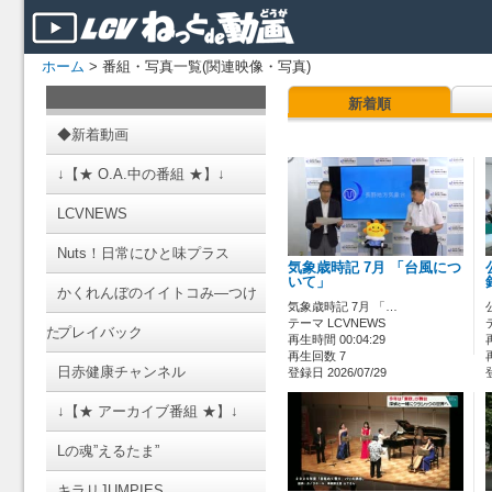
ホーム
> 番組・写真一覧(関連映像・写真)
新着順
◆新着動画
↓【★ O.A.中の番組 ★】↓
LCVNEWS
Nuts！日常にひと味プラス
気象歳時記 7月 「台風につ
いて」
かくれんぼのイイトコみ―つけ
気象歳時記 7月 「…
テーマ LCVNEWS
た
プレイバック
再生時間 00:04:29
再生回数 7
日赤健康チャンネル
登録日 2026/07/29
↓【★ アーカイブ番組 ★】↓
Lの魂”えるたま”
キラリJUMPIES