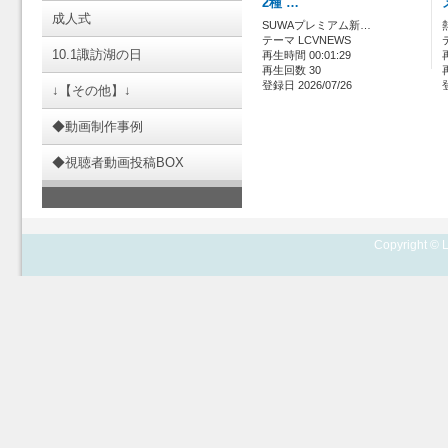
2種 …
成人式
SUWAプレミアム新…
テーマ LCVNEWS
10.1諏訪湖の日
再生時間 00:01:29
再生回数 30
登録日 2026/07/26
↓【その他】↓
◆動画制作事例
◆視聴者動画投稿BOX
Copyright © L