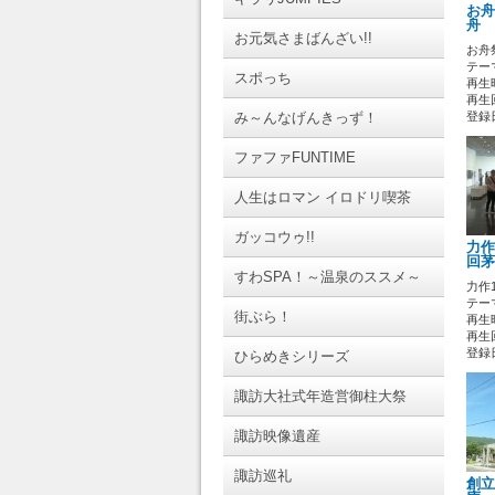
お舟
舟 
お元気さまばんざい!!
お舟
テーマ
スポっち
再生時
再生回
み～んなげんきっず！
登録日 
ファファFUNTIME
人生はロマン イロドリ喫茶
ガッコウゥ!!
力作
回茅
すわSPA！～温泉のススメ～
力作
テーマ
街ぶら！
再生時
再生回
登録日 
ひらめきシリーズ
諏訪大社式年造営御柱大祭
諏訪映像遺産
諏訪巡礼
創立