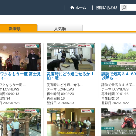
新着順
人気順
ワクをもう一度 富士見
災害時にどう過ごせるか 1
諏訪で最高３４.６
ィ…
泊・避…
以降も…
ワクをもう一度 …
災害時にどう過ごせる…
諏訪で最高３４.６℃…
 LCVNEWS
テーマ LCVNEWS
テーマ LCVNEWS
間 00:02:13
再生時間 00:02:23
再生時間 00:01:16
数 94
再生回数 18
再生回数 34
2026/07/23
登録日 2026/07/23
登録日 2026/07/22