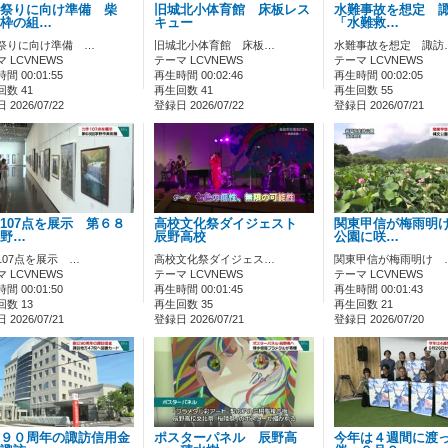
祭りに向け準備 柴
旧城北小体育館 床板レス
水難事故を想定 
枠の組…
キュー
「水難救…
祭りに向け準備 …
旧城北小体育館 床板…
水難事故を想定 諏訪
 LCVNEWS
テーマ LCVNEWS
テーマ LCVNEWS
間 00:01:55
再生時間 00:02:46
再生時間 00:02:05
数 41
再生回数 41
再生回数 55
2026/07/22
登録日 2026/07/22
登録日 2026/07/21
107点を展示 第６８
高校文化祭ダイジェスト
関東甲信が梅雨明
野…
辰野高校
公園に咲…
107点を展示 …
高校文化祭ダイジェス…
関東甲信が梅雨明け 
 LCVNEWS
テーマ LCVNEWS
テーマ LCVNEWS
間 00:01:50
再生時間 00:01:45
再生時間 00:01:43
数 13
再生回数 35
再生回数 21
2026/07/21
登録日 2026/07/21
登録日 2026/07/20
９０周年の諏訪信用金
ポスターパネル 辰野高
今年は４週間に渡