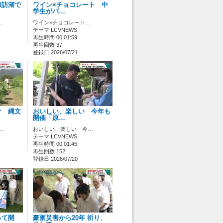
諏訪湖で
ワイン×チョコレート 中
学生がパ…
…
ワイン×チョコレート…
テーマ LCVNEWS
再生時間 00:01:59
再生回数 37
登録日 2026/07/21
け 縄文
おいしい、楽しい 今年も
開催「原…
…
おいしい、楽しい 今…
テーマ LCVNEWS
再生時間 00:01:45
再生回数 152
登録日 2026/07/20
って開
豪雨災害から20年 祈り、