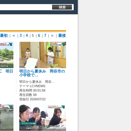
最初
＜
3
4
6
7
＞
最後
｜
｜
｜
｜5
｜
｜
｜
｜
℃ 明日
明日から夏休み 岡谷市の
小学校で…
明日から夏休み 岡谷…
テーマ LCVNEWS
再生時間 00:01:58
再生回数 58
登録日 2026/07/22