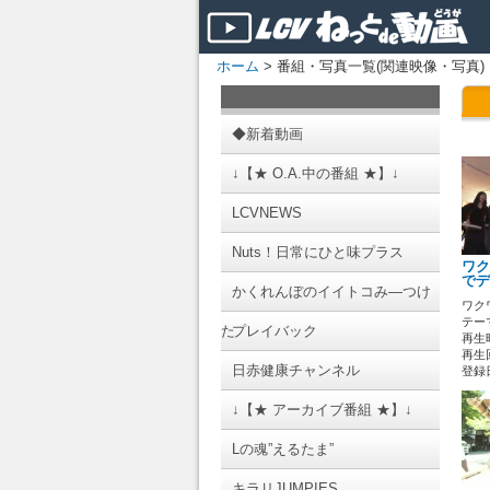
ホーム
> 番組・写真一覧(関連映像・写真)
◆新着動画
↓【★ O.A.中の番組 ★】↓
LCVNEWS
Nuts！日常にひと味プラス
ワク
でデ
かくれんぼのイイトコみ―つけ
ワク
テーマ
た
プレイバック
再生時
再生回
日赤健康チャンネル
登録日 
↓【★ アーカイブ番組 ★】↓
Lの魂”えるたま”
キラリJUMPIES