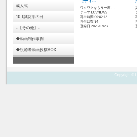
でディ…
成人式
ワクワクをもう一度 …
テーマ LCVNEWS
10.1諏訪湖の日
再生時間 00:02:13
再生回数 94
登録日 2026/07/23
↓【その他】↓
◆動画制作事例
◆視聴者動画投稿BOX
Copyright © L