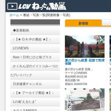
ホーム
> 番組・写真一覧(関連映像・写真)
新着順
◆新着動画
↓【★ O.A.中の番組 ★】↓
LCVNEWS
Nuts！日常にひと味プラス
夏の空から絶景 花畑で気球
体験
かくれんぼのイイトコみ―つけ
夏の空から絶景 花畑…
テーマ LCVNEWS
た
プレイバック
再生時間 00:02:00
再生回数 58
日赤健康チャンネル
登録日 2026/07/26
↓【★ アーカイブ番組 ★】↓
Lの魂”えるたま”
キラリJUMPIES