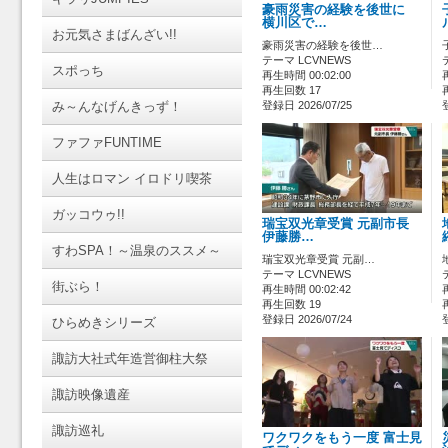
豪雨災害の経験を後世に
横川区で…
お元気さまばんざい!!
豪雨災害の経験を後世…
テーマ LCVNEWS
スポっち
再生時間 00:02:00
再生回数 17
み～んなげんきっず！
登録日 2026/07/25
ファファFUNTIME
人生はロマン イロドリ喫茶
ガッコウゥ!!
瑞宝双光章受賞 元副市長
伊藤勝…
すわSPA！～温泉のススメ～
瑞宝双光章受賞 元副…
テーマ LCVNEWS
街ぶら！
再生時間 00:02:42
再生回数 19
登録日 2026/07/24
ひらめきシリーズ
諏訪大社式年造営御柱大祭
諏訪映像遺産
諏訪巡礼
ワクワクをもう一度 富士見