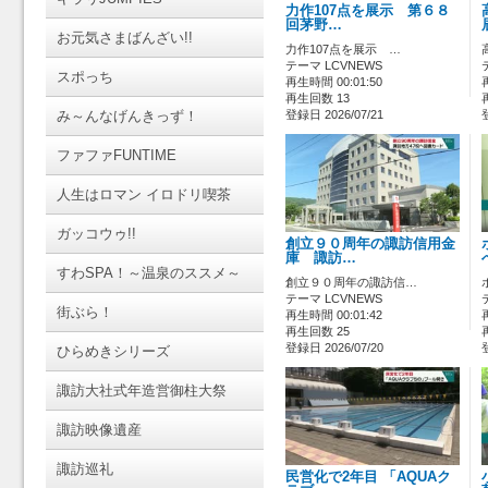
力作107点を展示 第６８
回茅野…
お元気さまばんざい!!
力作107点を展示 …
テーマ LCVNEWS
スポっち
再生時間 00:01:50
再生回数 13
み～んなげんきっず！
登録日 2026/07/21
ファファFUNTIME
人生はロマン イロドリ喫茶
ガッコウゥ!!
創立９０周年の諏訪信用金
庫 諏訪…
すわSPA！～温泉のススメ～
創立９０周年の諏訪信…
テーマ LCVNEWS
街ぶら！
再生時間 00:01:42
再生回数 25
登録日 2026/07/20
ひらめきシリーズ
諏訪大社式年造営御柱大祭
諏訪映像遺産
諏訪巡礼
民営化で2年目 「AQUAク