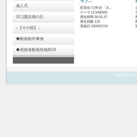
ラブ…
成人式
民営化で2年目 「A…
テーマ LCVNEWS
10.1諏訪湖の日
再生時間 00:01:37
再生回数 115
登録日 2026/07/19
↓【その他】↓
◆動画制作事例
◆視聴者動画投稿BOX
Copyright © L