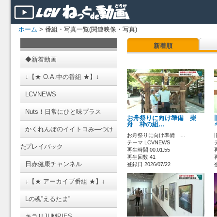
ホーム
> 番組・写真一覧(関連映像・写真)
新着順
◆新着動画
↓【★ O.A.中の番組 ★】↓
LCVNEWS
Nuts！日常にひと味プラス
お舟祭りに向け準備 柴
舟 枠の組…
かくれんぼのイイトコみ―つけ
お舟祭りに向け準備 …
テーマ LCVNEWS
た
プレイバック
再生時間 00:01:55
再生回数 41
日赤健康チャンネル
登録日 2026/07/22
↓【★ アーカイブ番組 ★】↓
Lの魂”えるたま”
キラリJUMPIES