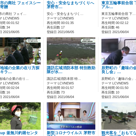
市の商社 フェイスシー
安心・安全なまちづくりへ
東京五輪事前合宿 
寄贈
茅野市…
アル…
市の商社 フェイ…
安心・安全なまちづく…
東京五輪事前合宿 下…
 LCVNEWS
テーマ LCVNEWS
テーマ LCVNEWS
間 00:01:52
再生時間 00:01:35
再生時間 00:02:12
数 34
再生回数 17
再生回数 46
2021/06/05
登録日 2021/06/05
登録日 2021/06/04
地域の企業の在り方探
諏訪広域消防本部 特別救助
辰野町の「趣味の
キラ…
隊が水…
良し会」…
地域の企業の在り…
諏訪広域消防本部 特…
辰野町の「趣味の会」
 LCVNEWS
テーマ LCVNEWS
テーマ LCVNEWS
間 00:02:04
再生時間 00:01:57
再生時間 00:01:50
数 16
再生回数 73
再生回数 10
2021/06/04
登録日 2021/06/04
登録日 2021/06/04
ckup 釜無川釣堀センタ
新型コロナウイルス 茅野市
観光客を「おもて