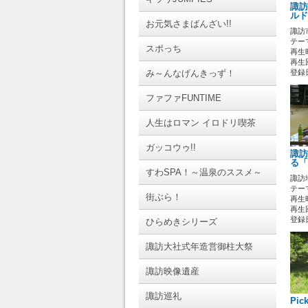
諏訪
ルド
お元気さまばんざい!!
諏訪
テーマ
スポっち
再生時
再生回
み～んなげんきっず！
登録日 
ファファFUNTIME
人生はロマン イロドリ喫茶
ガッコウゥ!!
諏訪
る「
すわSPA！～温泉のススメ～
諏訪
テーマ
街ぶら！
再生時
再生回
登録日 
ひらめきシリーズ
諏訪大社式年造営御柱大祭
諏訪映像遺産
諏訪巡礼
Pi