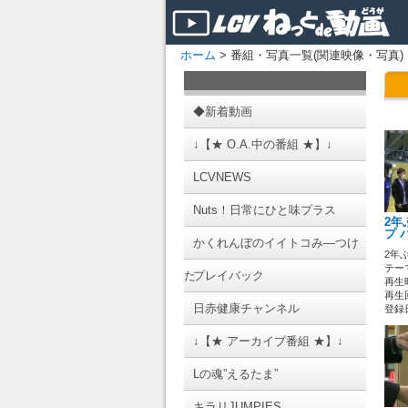
ホーム
> 番組・写真一覧(関連映像・写真)
◆新着動画
↓【★ O.A.中の番組 ★】↓
LCVNEWS
Nuts！日常にひと味プラス
2年
プ 
かくれんぼのイイトコみ―つけ
2年
テーマ
た
プレイバック
再生時
再生回
日赤健康チャンネル
登録日 
↓【★ アーカイブ番組 ★】↓
Lの魂”えるたま”
キラリJUMPIES