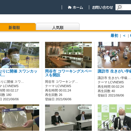
新着順
人気順
最初
＜
｜
｜
ぶりに開催 スワンカッ
岡谷市 コワーキングスペー
諏訪市 生きがい学
バ…
スを開設
諏訪市 生きがい学級…
ぶりに開催 スワ…
岡谷市 コワーキング…
テーマ LCVNEWS
 LCVNEWS
テーマ LCVNEWS
再生時間 00:02:24
間 00:02:17
再生時間 00:01:24
再生回数 40
数 180
再生回数 26
登録日 2021/06/06
2021/06/06
登録日 2021/06/06