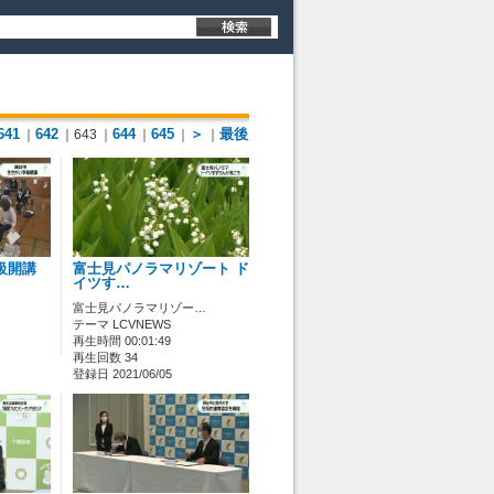
641
642
644
645
＞
最後
｜
｜643
｜
｜
｜
｜
級開講
富士見パノラマリゾート ド
イツす…
富士見パノラマリゾー…
テーマ LCVNEWS
再生時間 00:01:49
再生回数 34
登録日 2021/06/05