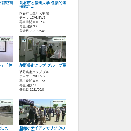
下諏訪町
岡谷市と信州大学 包括的連
携協定…
岡谷市と信州大学 包…
テーマ LCVNEWS
再生時間 00:01:32
再生回数 30
登録日 2021/06/04
会」「仲
茅野美術クラブ グループ展
茅野美術クラブ グル…
…
テーマ LCVNEWS
再生時間 00:01:57
再生回数 11
登録日 2021/06/04
なしの
釜無ホテイアツモリソウの