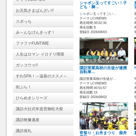
シャボン玉ってすごい！子
ども・舞…
お元気さまばんざい!!
シャボン玉ってすごい…
テーマ LCVNEWS
スポっち
再生時間 00:02:30
再生回数 8
み～んなげんきっず！
登録日 2026/08/03
ファファFUNTIME
人生はロマン イロドリ喫茶
ガッコウゥ!!
諏訪実業高校の生徒が連携
自転車…
すわSPA！～温泉のススメ～
諏訪実業高校の生徒が…
テーマ LCVNEWS
街ぶら！
再生時間 00:01:57
再生回数 15
登録日 2026/08/02
ひらめきシリーズ
諏訪大社式年造営御柱大祭
諏訪映像遺産
諏訪巡礼
宵祭り・お舟まつり 柴舟