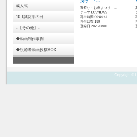
曳行 「…
成人式
宵祭り・お舟まつり …
テーマ LCVNEWS
10.1諏訪湖の日
再生時間 00:04:44
再生回数 159
登録日 2026/08/01
↓【その他】↓
◆動画制作事例
◆視聴者動画投稿BOX
Copyright © L