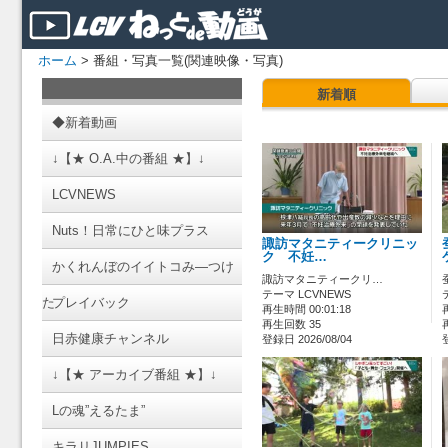
ホーム
> 番組・写真一覧(関連映像・写真)
新着順
◆新着動画
↓【★ O.A.中の番組 ★】↓
LCVNEWS
Nuts！日常にひと味プラス
諏訪マタニティークリニッ
ク 不妊…
かくれんぼのイイトコみ―つけ
諏訪マタニティークリ…
テーマ LCVNEWS
た
プレイバック
再生時間 00:01:18
再生回数 35
日赤健康チャンネル
登録日 2026/08/04
↓【★ アーカイブ番組 ★】↓
Lの魂”えるたま”
キラリJUMPIES