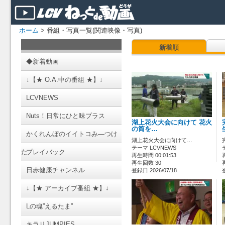
ホーム
> 番組・写真一覧(関連映像・写真)
新着順
◆新着動画
↓【★ O.A.中の番組 ★】↓
LCVNEWS
Nuts！日常にひと味プラス
湖上花火大会に向けて 花火
の筒を…
かくれんぼのイイトコみ―つけ
湖上花火大会に向けて…
テーマ LCVNEWS
た
プレイバック
再生時間 00:01:53
再生回数 30
日赤健康チャンネル
登録日 2026/07/18
↓【★ アーカイブ番組 ★】↓
Lの魂”えるたま”
キラリJUMPIES