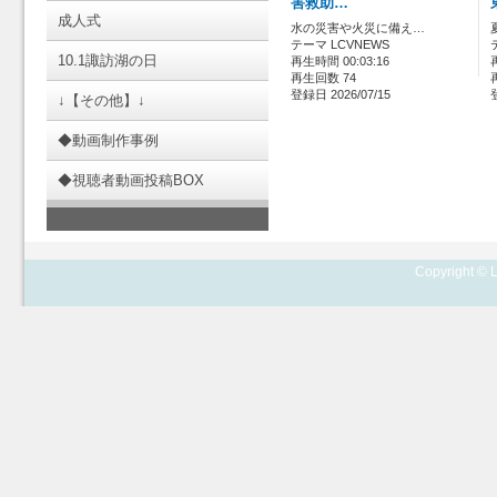
害救助…
成人式
水の災害や火災に備え…
テーマ LCVNEWS
10.1諏訪湖の日
再生時間 00:03:16
再生回数 74
登録日 2026/07/15
↓【その他】↓
◆動画制作事例
◆視聴者動画投稿BOX
Copyright © L