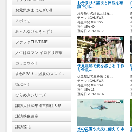
お舟祭りの諸役と日程を確
認 宮川…
お元気さまばんざい!!
お舟祭りの諸役と日程…
テーマ LCVNEWS
スポっち
再生時間 00:01:27
再生回数 40
み～んなげんきっず！
登録日 2026/07/17
ファファFUNTIME
人生はロマン イロドリ喫茶
ガッコウゥ!!
伏見屋邸で夏を感じる 手作
り金魚…
すわSPA！～温泉のススメ～
伏見屋邸で夏を感じる…
テーマ LCVNEWS
街ぶら！
再生時間 00:01:41
再生回数 13
登録日 2026/07/16
ひらめきシリーズ
諏訪大社式年造営御柱大祭
諏訪映像遺産
諏訪巡礼
水の災害や火災に備えて 水