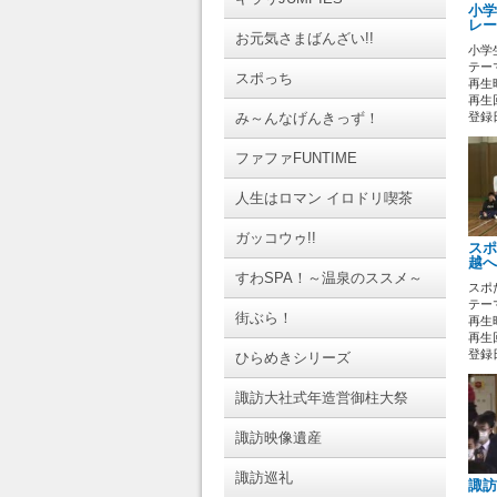
小学
レー
お元気さまばんざい!!
小学
テーマ
スポっち
再生時
再生回
み～んなげんきっず！
登録日 
ファファFUNTIME
人生はロマン イロドリ喫茶
ガッコウゥ!!
スポ
越へ
すわSPA！～温泉のススメ～
スポ
テーマ
街ぶら！
再生時
再生回
登録日 
ひらめきシリーズ
諏訪大社式年造営御柱大祭
諏訪映像遺産
諏訪巡礼
諏訪