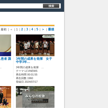
2
3
4
5
＞
最後
最初
｜＜
｜1
｜
｜
｜
｜
｜
｜
患者 諏
3年間の成果を発揮 女子
中学3年…
…
3年間の成果を発揮 …
テーマ LCVNEWS
再生時間 00:01:55
再生回数 1960
登録日 2024/07/17