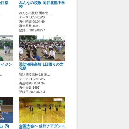
会目指
みんなの校歌 岡谷北部中学
校
…
みんなの校歌 岡谷北…
テーマ LCVNEWS
再生時間 00:04:49
再生回数 1695
登録日 2019/08/27
ライジン
諏訪清陵高校 1日限りの文
化祭
…
諏訪清陵高校 1日限…
テーマ LCVNEWS
再生時間 00:01:34
再生回数 1497
登録日 2020/07/03
(5)
全国大会へ 信州チアダンス