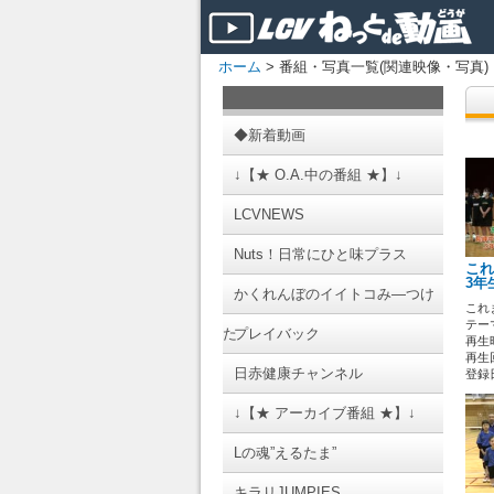
ホーム
> 番組・写真一覧(関連映像・写真)
◆新着動画
↓【★ O.A.中の番組 ★】↓
LCVNEWS
Nuts！日常にひと味プラス
これ
3年
かくれんぼのイイトコみ―つけ
これ
テーマ
た
プレイバック
再生時
再生回
日赤健康チャンネル
登録日 
↓【★ アーカイブ番組 ★】↓
Lの魂”えるたま”
キラリJUMPIES