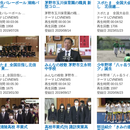
生バレーボール 湖南バ
茅野市玉川保育園の職員 新
スポたま 全国大
ボ…
型コロ…
し 北信越…
生バレーボール …
茅野市玉川保育園の職…
スポたま 全国大会目
 LCVNEWS
テーマ LCVNEWS
テーマ LCVNEWS
間 00:03:06
再生時間 00:00:34
再生時間 00:04:52
数 1958
再生回数 1954
再生回数 1706
2019/07/26
登録日 2020/08/14
登録日 2023/01/23
たま_全国目指し北信
みんなの校歌 茅野市立永明
少年野球「八ヶ岳
 東…
中学校
グ」誕生
たま_全国目指し…
みんなの校歌 茅野市…
少年野球「八ヶ岳ライ
 LCVNEWS
テーマ LCVNEWS
テーマ LCVNEWS
間 00:05:30
再生時間 00:04:32
再生時間 00:01:57
数 1675
再生回数 1644
再生回数 1597
2023/01/30
登録日 2019/09/17
登録日 2020/06/23
清陵高校 卒業式
高校卒業式(9) 諏訪実業高
部活紹介「きみの道」