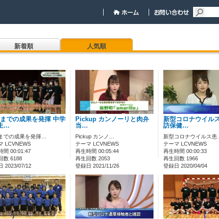
新着順
人気順
までの成果を発揮 中学
Pickup カンノーリと肉弁
新型コロナウイルス
生…
当…
訪保健…
までの成果を発揮…
Pickup カンノ…
新型コロナウイルス患
 LCVNEWS
テーマ LCVNEWS
テーマ LCVNEWS
間 00:01:47
再生時間 00:05:44
再生時間 00:00:33
数 6188
再生回数 2053
再生回数 1966
2023/07/12
登録日 2021/11/26
登録日 2020/04/04