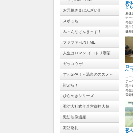
夏休
ども
お元気さまばんざい!!
夏休
テーマ
スポっち
再生時
再生
み～んなげんきっず！
登録日 
ファファFUNTIME
人生はロマン イロドリ喫茶
ガッコウゥ!!
ロー
へ 
すわSPA！～温泉のススメ～
ロー
テーマ
街ぶら！
再生時
再生回
登録日 
ひらめきシリーズ
諏訪大社式年造営御柱大祭
諏訪映像遺産
諏訪巡礼
花火