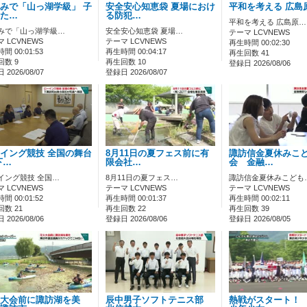
みで「山っ湖学級」 子
安全安心知恵袋 夏場におけ
平和を考える 広島
た…
る防犯…
平和を考える 広島原…
みで「山っ湖学級…
安全安心知恵袋 夏場…
テーマ LCVNEWS
 LCVNEWS
テーマ LCVNEWS
再生時間 00:02:30
間 00:01:53
再生時間 00:04:17
再生回数 41
回数 9
再生回数 10
登録日 2026/08/06
2026/08/07
登録日 2026/08/07
イング競技 全国の舞台
8月11日の夏フェス前に有
諏訪信金夏休みこ
下…
限会社…
会 金融…
イング競技 全国…
8月11日の夏フェス…
諏訪信金夏休みこども
 LCVNEWS
テーマ LCVNEWS
テーマ LCVNEWS
間 00:01:52
再生時間 00:01:37
再生時間 00:02:11
数 21
再生回数 22
再生回数 39
2026/08/06
登録日 2026/08/06
登録日 2026/08/05
大会前に諏訪湖を美
辰中男子ソフトテニス部
熱戦がスタート！