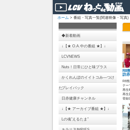
ホーム
> 番組・写真一覧(関連映像・写真)
◆新着動画
↓【★ O.A.中の番組 ★】↓
LCVNEWS
Nuts！日常にひと味プラス
R8
訪赤
かくれんぼのイイトコみ―つけ
R8
テーマ
た
プレイバック
再生時
再生回
日赤健康チャンネル
登録日 
↓【★ アーカイブ番組 ★】↓
Lの魂”えるたま”
キラリJUMPIES