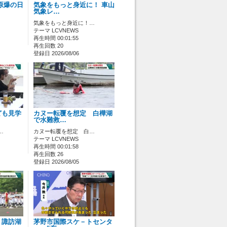
原爆の日
気象をもっと身近に！ 車山
気象レ…
気象をもっと身近に！…
テーマ LCVNEWS
再生時間 00:01:55
再生回数 20
登録日 2026/08/06
ども見学
カヌー転覆を想定 白樺湖
で水難救…
…
カヌー転覆を想定 白…
テーマ LCVNEWS
再生時間 00:01:58
再生回数 26
登録日 2026/08/05
 諏訪湖
茅野市国際スケ－トセンタ