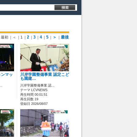
2
3
4
5
＞
最後
最初
｜＜
｜1
｜
｜
｜
｜
｜
｜
ョンマッ
川岸学園整備事業 認定こど
も園建…
…
川岸学園整備事業 認…
テーマ LCVNEWS
再生時間 00:01:51
再生回数 19
登録日 2026/08/07