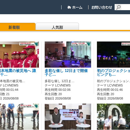
新着順
人気順
熊本地震の被災地へ 諏
多彩な催し 12日まで開催
初のプロジェクシ
十…
子ど…
ピングも…
熊本地震の被災地…
多彩な催し 12日ま…
初のプロジェクション
 LCVNEWS
テーマ LCVNEWS
テーマ LCVNEWS
間 00:01:44
再生時間 00:02:06
再生時間 00:01:46
数 21
再生回数 20
再生回数 20
2026/08/08
登録日 2026/08/08
登録日 2026/08/08