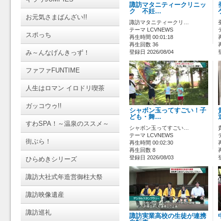
諏訪マタニティークリニッ
ク 不妊…
お元気さまばんざい!!
諏訪マタニティークリ…
テーマ LCVNEWS
スポっち
再生時間 00:01:18
再生回数 36
み～んなげんきっず！
登録日 2026/08/04
ファファFUNTIME
人生はロマン イロドリ喫茶
ガッコウゥ!!
シャボン玉ってすごい！子
ども・舞…
すわSPA！～温泉のススメ～
シャボン玉ってすごい…
テーマ LCVNEWS
街ぶら！
再生時間 00:02:30
再生回数 8
登録日 2026/08/03
ひらめきシリーズ
諏訪大社式年造営御柱大祭
諏訪映像遺産
諏訪巡礼
諏訪実業高校の生徒が連携