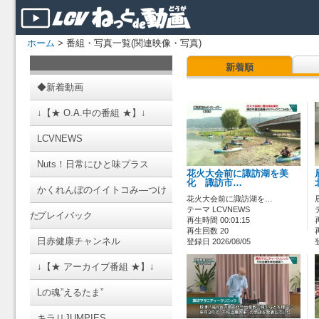
ホーム
> 番組・写真一覧(関連映像・写真)
新着順
◆新着動画
↓【★ O.A.中の番組 ★】↓
LCVNEWS
Nuts！日常にひと味プラス
花火大会前に諏訪湖を美
化 諏訪市…
かくれんぼのイイトコみ―つけ
花火大会前に諏訪湖を…
テーマ LCVNEWS
た
プレイバック
再生時間 00:01:15
再生回数 20
日赤健康チャンネル
登録日 2026/08/05
↓【★ アーカイブ番組 ★】↓
Lの魂”えるたま”
キラリJUMPIES