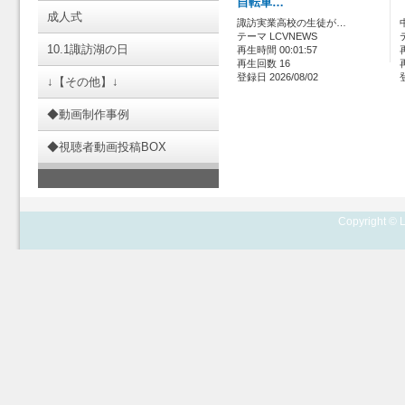
自転車…
成人式
諏訪実業高校の生徒が…
テーマ LCVNEWS
10.1諏訪湖の日
再生時間 00:01:57
再生回数 16
登録日 2026/08/02
↓【その他】↓
◆動画制作事例
◆視聴者動画投稿BOX
Copyright © L