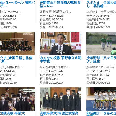
生バレーボール 湖南バ
茅野市玉川保育園の職員 新
スポたま 全国大
ボ…
型コロ…
し 北信越…
生バレーボール …
茅野市玉川保育園の職…
スポたま 全国大会目
 LCVNEWS
テーマ LCVNEWS
テーマ LCVNEWS
間 00:03:06
再生時間 00:00:34
再生時間 00:04:52
数 1958
再生回数 1954
再生回数 1706
2019/07/26
登録日 2020/08/14
登録日 2023/01/23
たま_全国目指し北信
みんなの校歌 茅野市立永明
少年野球「八ヶ岳
 東…
中学校
グ」誕生
たま_全国目指し…
みんなの校歌 茅野市…
少年野球「八ヶ岳ライ
 LCVNEWS
テーマ LCVNEWS
テーマ LCVNEWS
間 00:05:30
再生時間 00:04:32
再生時間 00:01:57
数 1675
再生回数 1644
再生回数 1597
2023/01/30
登録日 2019/09/17
登録日 2020/06/23
清陵高校 卒業式
高校卒業式(9) 諏訪実業高
部活紹介「きみの道」