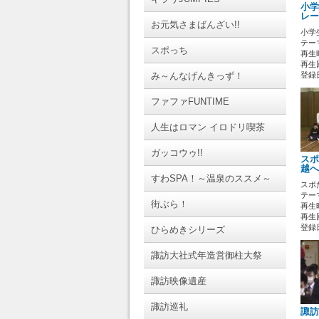
小学
レー
お元気さまばんざい!!
小学
テーマ
スポっち
再生時
再生回
み～んなげんきっず！
登録日 
ファファFUNTIME
人生はロマン イロドリ喫茶
ガッコウゥ!!
スポ
越へ
すわSPA！～温泉のススメ～
スポ
テーマ
街ぶら！
再生時
再生回
登録日 
ひらめきシリーズ
諏訪大社式年造営御柱大祭
諏訪映像遺産
諏訪巡礼
諏訪