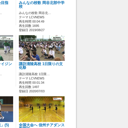
会目指
みんなの校歌 岡谷北部中学
校
…
みんなの校歌 岡谷北…
テーマ LCVNEWS
再生時間 00:04:49
再生回数 1695
登録日 2019/08/27
ライジン
諏訪清陵高校 1日限りの文
化祭
…
諏訪清陵高校 1日限…
テーマ LCVNEWS
再生時間 00:01:34
再生回数 1497
登録日 2020/07/03
(5)
全国大会へ 信州チアダンス