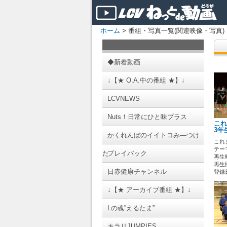
ホーム
> 番組・写真一覧(関連映像・写真)
◆新着動画
↓【★ O.A.中の番組 ★】↓
LCVNEWS
Nuts！日常にひと味プラス
これ
3年
かくれんぼのイイトコみ―つけ
これ
テーマ
た
プレイバック
再生時
再生回
日赤健康チャンネル
登録日 
↓【★ アーカイブ番組 ★】↓
Lの魂”えるたま”
キラリJUMPIES