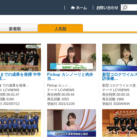
新着順
人気順
までの成果を発揮 中学
Pickup カンノーリと肉弁
新型コロナウイルス
生…
当…
訪保健…
までの成果を発揮…
Pickup カンノ…
新型コロナウイルス患
 LCVNEWS
テーマ LCVNEWS
テーマ LCVNEWS
間 00:01:47
再生時間 00:05:44
再生時間 00:00:33
数 6190
再生回数 2053
再生回数 1966
2023/07/12
登録日 2021/11/26
登録日 2020/04/04