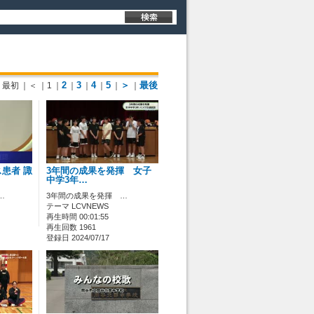
2
3
4
5
＞
最後
最初
｜＜
｜1
｜
｜
｜
｜
｜
｜
患者 諏
3年間の成果を発揮 女子
中学3年…
…
3年間の成果を発揮 …
テーマ LCVNEWS
再生時間 00:01:55
再生回数 1961
登録日 2024/07/17