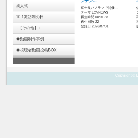
ンテン…
成人式
富士見パノラマで開催…
テーマ LCVNEWS
10.1諏訪湖の日
再生時間 00:01:38
再生回数 22
登録日 2026/07/31
↓【その他】↓
◆動画制作事例
◆視聴者動画投稿BOX
Copyright © L