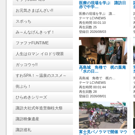
医療の現場を学ぶ 諏訪日
赤で中学…
お元気さまばんざい!!
医療の現場を学ぶ 諏…
テーマ LCVNEWS
スポっち
再生時間 00:01:10
再生回数 25
み～んなげんきっず！
登録日 2026/08/03
ファファFUNTIME
人生はロマン イロドリ喫茶
ガッコウゥ!!
高島城 角櫓で 梶の葉庵
「水の日…
すわSPA！～温泉のススメ～
高島城 角櫓で 梶の…
テーマ LCVNEWS
街ぶら！
再生時間 00:01:44
再生回数 28
登録日 2026/08/01
ひらめきシリーズ
諏訪大社式年造営御柱大祭
諏訪映像遺産
諏訪巡礼
富士見パノラマで開催 マウ