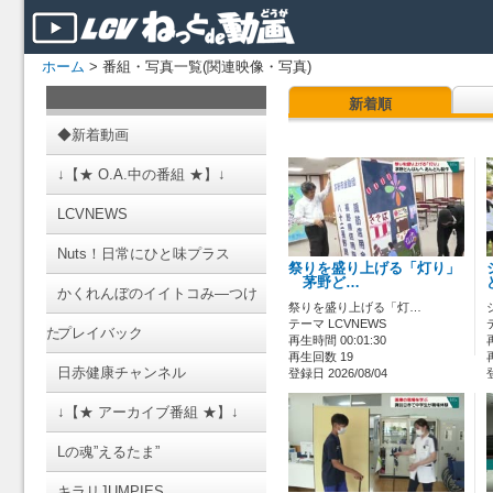
ホーム
> 番組・写真一覧(関連映像・写真)
新着順
◆新着動画
↓【★ O.A.中の番組 ★】↓
LCVNEWS
Nuts！日常にひと味プラス
祭りを盛り上げる「灯り」
茅野ど…
かくれんぼのイイトコみ―つけ
祭りを盛り上げる「灯…
テーマ LCVNEWS
た
プレイバック
再生時間 00:01:30
再生回数 19
日赤健康チャンネル
登録日 2026/08/04
↓【★ アーカイブ番組 ★】↓
Lの魂”えるたま”
キラリJUMPIES