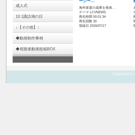
ージー…
成人式
海外派遣の成果を発表…
テーマ LCVNEWS
10.1諏訪湖の日
再生時間 00:01:34
再生回数 30
登録日 2026/07/17
↓【その他】↓
◆動画制作事例
◆視聴者動画投稿BOX
Copyright © L