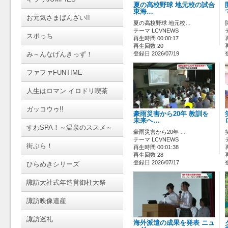
夏の高校野球 地元校の試合
東海…
お元気さまばんざい!!
夏の高校野球 地元校…
テーマ LCVNEWS
スポっち
再生時間 00:00:17
再生回数 20
み～んなげんきっず！
登録日 2026/07/19
ファファFUNTIME
人生はロマン イロドリ喫茶
ガッコウゥ!!
豪雨災害から20年 教訓を
未来へ…
すわSPA！～温泉のススメ～
豪雨災害から20年 …
テーマ LCVNEWS
街ぶら！
再生時間 00:01:38
再生回数 28
登録日 2026/07/17
ひらめきシリーズ
諏訪大社式年造営御柱大祭
諏訪映像遺産
諏訪巡礼
海外派遣の成果を発表 ニュ