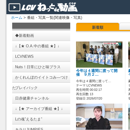
ホーム
> 番組・写真一覧(関連映像・写真)
新着順
◆新着動画
↓【★ O.A.中の番組 ★】↓
LCVNEWS
Nuts！日常にひと味プラス
今年は４週間に渡って開
催 ９月２…
かくれんぼのイイトコみ―つけ
今年は４週間に渡って…
テーマ LCVNEWS
た
プレイバック
再生時間 00:02:17
再生回数 13
日赤健康チャンネル
登録日 2026/07/20
↓【★ アーカイブ番組 ★】↓
Lの魂”えるたま”
キラリJUMPIES