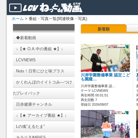
ホーム
> 番組・写真一覧(関連映像・写真)
新着順
◆新着動画
↓【★ O.A.中の番組 ★】↓
LCVNEWS
Nuts！日常にひと味プラス
川岸学園整備事業 認定こど
も園建…
かくれんぼのイイトコみ―つけ
川岸学園整備事業 認…
テーマ LCVNEWS
た
プレイバック
再生時間 00:01:51
再生回数 7
日赤健康チャンネル
登録日 2026/08/07
↓【★ アーカイブ番組 ★】↓
Lの魂”えるたま”
キラリJUMPIES