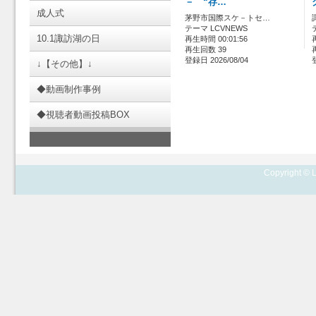
－ “存…
成人式
茅野市国際スケ－トセ…
テーマ LCVNEWS
10.1諏訪湖の日
再生時間 00:01:56
再生回数 39
登録日 2026/08/04
↓【その他】↓
◆動画制作事例
◆視聴者動画投稿BOX
Copyright © L