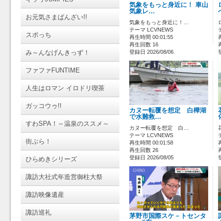
気象をもっと身近に！ 車山
気象レ…
お元気さまばんざい!!
気象をもっと身近に！…
テーマ LCVNEWS
スポっち
再生時間 00:01:55
再生回数 16
み～んなげんきっず！
登録日 2026/08/06
ファファFUNTIME
人生はロマン イロドリ喫茶
ガッコウゥ!!
カヌー転覆を想定 白樺湖
で水難救…
すわSPA！～温泉のススメ～
カヌー転覆を想定 白…
テーマ LCVNEWS
街ぶら！
再生時間 00:01:58
再生回数 26
登録日 2026/08/05
ひらめきシリーズ
諏訪大社式年造営御柱大祭
諏訪映像遺産
諏訪巡礼
茅野市国際スケ－トセンタ