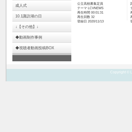
公立高校募集定員
成人式
テーマ LCVNEWS
再生時間 00:01:31
10.1諏訪湖の日
再生回数 32
登録日 2020/11/13
↓【その他】↓
◆動画制作事例
◆視聴者動画投稿BOX
Copyright © L