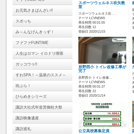
スポーツウェルネス吹矢教
室
お元気さまばんざい!!
スポーツウェルネス吹…
テーマ LCVNEWS
スポっち
再生時間 00:01:55
再生回数 12
み～んなげんきっず！
登録日 2020/11/15
ファファFUNTIME
人生はロマン イロドリ喫茶
ガッコウゥ!!
辰野西小 トイレ改修工事が
完了
すわSPA！～温泉のススメ～
辰野西小 トイレ改修…
テーマ LCVNEWS
街ぶら！
再生時間 00:01:37
再生回数 22
登録日 2020/11/14
ひらめきシリーズ
諏訪大社式年造営御柱大祭
諏訪映像遺産
諏訪巡礼
公立高校募集定員