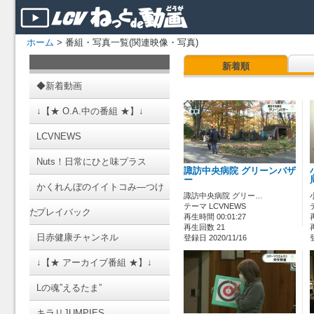
ホーム
> 番組・写真一覧(関連映像・写真)
新着順
◆新着動画
↓【★ O.A.中の番組 ★】↓
LCVNEWS
Nuts！日常にひと味プラス
諏訪中央病院 グリーンバザ
ー
かくれんぼのイイトコみ―つけ
諏訪中央病院 グリー…
テーマ LCVNEWS
た
プレイバック
再生時間 00:01:27
再生回数 21
日赤健康チャンネル
登録日 2020/11/16
↓【★ アーカイブ番組 ★】↓
Lの魂”えるたま”
キラリJUMPIES