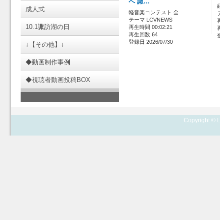
へ 諏…
成人式
軽音楽コンテスト 全…
テーマ LCVNEWS
10.1諏訪湖の日
再生時間 00:02:21
再生回数 64
登録日 2026/07/30
↓【その他】↓
◆動画制作事例
◆視聴者動画投稿BOX
Copyright © L