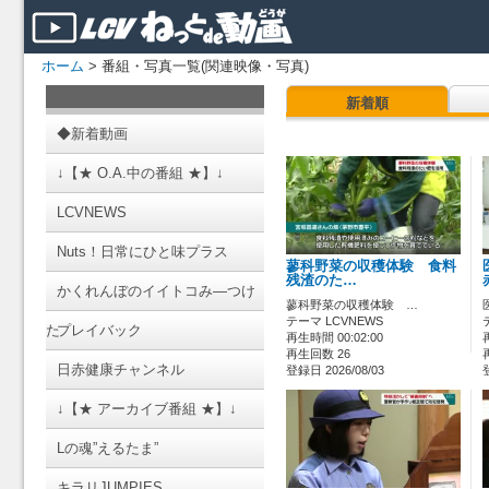
ホーム
> 番組・写真一覧(関連映像・写真)
新着順
◆新着動画
↓【★ O.A.中の番組 ★】↓
LCVNEWS
Nuts！日常にひと味プラス
蓼科野菜の収穫体験 食料
残渣のた…
かくれんぼのイイトコみ―つけ
蓼科野菜の収穫体験 …
テーマ LCVNEWS
た
プレイバック
再生時間 00:02:00
再生回数 26
日赤健康チャンネル
登録日 2026/08/03
↓【★ アーカイブ番組 ★】↓
Lの魂”えるたま”
キラリJUMPIES