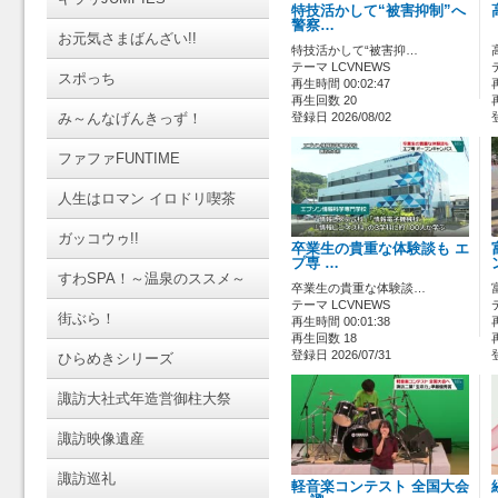
特技活かして“被害抑制”へ
警察…
お元気さまばんざい!!
特技活かして“被害抑…
テーマ LCVNEWS
スポっち
再生時間 00:02:47
再生回数 20
み～んなげんきっず！
登録日 2026/08/02
ファファFUNTIME
人生はロマン イロドリ喫茶
ガッコウゥ!!
卒業生の貴重な体験談も エ
プ専 …
すわSPA！～温泉のススメ～
卒業生の貴重な体験談…
テーマ LCVNEWS
街ぶら！
再生時間 00:01:38
再生回数 18
登録日 2026/07/31
ひらめきシリーズ
諏訪大社式年造営御柱大祭
諏訪映像遺産
諏訪巡礼
軽音楽コンテスト 全国大会