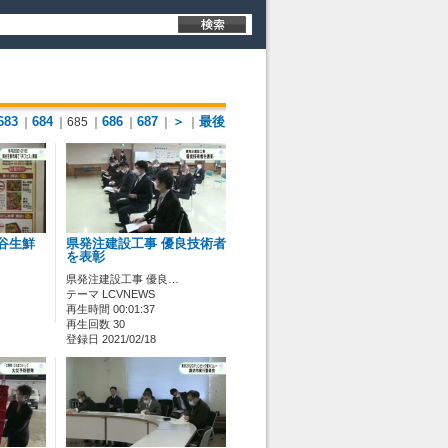
683
684
686
687
＞
最後
｜
｜685
｜
｜
｜
｜
岡谷生鮮
県発注建設工事 優良技術者
を表彰
県発注建設工事 優良…
テーマ LCVNEWS
再生時間 00:01:37
再生回数 30
登録日 2021/02/18