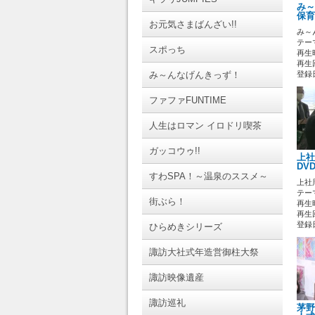
み～
保育
お元気さまばんざい!!
み～
テーマ
スポっち
再生時
再生回
み～んなげんきっず！
登録日 
ファファFUNTIME
人生はロマン イロドリ喫茶
ガッコウゥ!!
上社
DV
すわSPA！～温泉のススメ～
上社
テーマ
街ぶら！
再生時
再生回
登録日 
ひらめきシリーズ
諏訪大社式年造営御柱大祭
諏訪映像遺産
諏訪巡礼
茅野