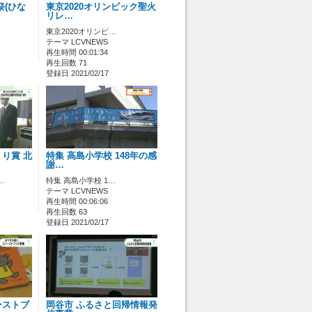
祭(ひな
東京2020オリンピック聖火
リレ…
東京2020オリンピ…
テーマ LCVNEWS
再生時間 00:01:34
再生回数 71
登録日 2021/02/17
り賞 北
特集 高島小学校 148年の感
謝…
…
特集 高島小学校 1…
テーマ LCVNEWS
再生時間 00:06:06
再生回数 63
登録日 2021/02/17
ーストブ
岡谷市 ふるさと回帰情報発