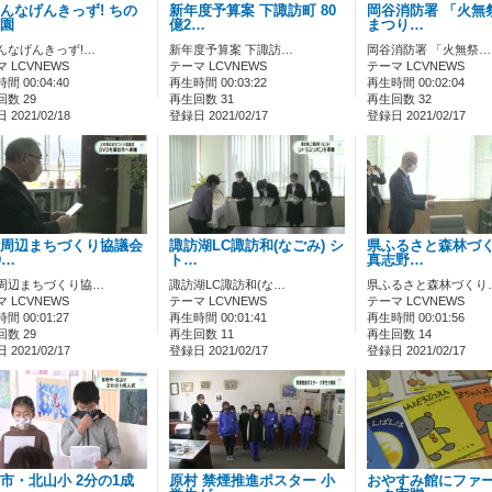
んなげんきっず! ちの
新年度予算案 下諏訪町 80
岡谷消防署 「火無
園
億2…
まつり…
んなげんきっず!…
新年度予算案 下諏訪…
岡谷消防署 「火無祭…
 LCVNEWS
テーマ LCVNEWS
テーマ LCVNEWS
間 00:04:40
再生時間 00:03:22
再生時間 00:02:04
数 29
再生回数 31
再生回数 32
2021/02/18
登録日 2021/02/17
登録日 2021/02/17
周辺まちづくり協議会
諏訪湖LC諏訪和(なごみ) シ
県ふるさと森林づく
D…
ト…
真志野…
周辺まちづくり協…
諏訪湖LC諏訪和(な…
県ふるさと森林づくり
 LCVNEWS
テーマ LCVNEWS
テーマ LCVNEWS
間 00:01:27
再生時間 00:01:41
再生時間 00:01:56
数 29
再生回数 11
再生回数 14
2021/02/17
登録日 2021/02/17
登録日 2021/02/17
市・北山小 2分の1成
原村 禁煙推進ポスター 小
おやすみ館にファ