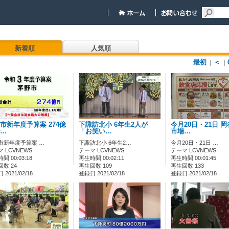
新着順
人気順
最初
＜
｜
｜
市新年度予算案 274億
下諏訪北小 6年生2人が
今月20日・21日 
…
「お笑い…
市場…
市新年度予算案 …
下諏訪北小 6年生2…
今月20日・21日 …
 LCVNEWS
テーマ LCVNEWS
テーマ LCVNEWS
間 00:03:18
再生時間 00:02:11
再生時間 00:01:45
数 24
再生回数 109
再生回数 133
2021/02/18
登録日 2021/02/18
登録日 2021/02/18