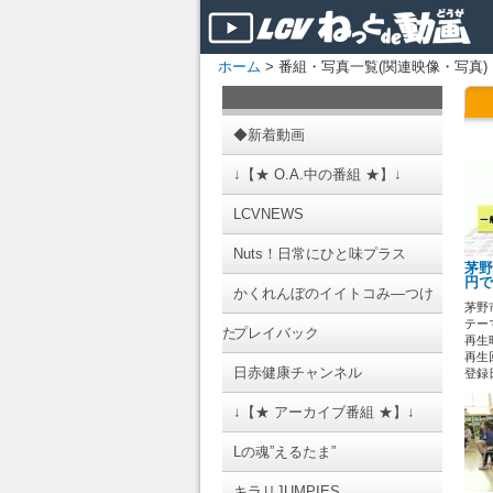
ホーム
> 番組・写真一覧(関連映像・写真)
◆新着動画
↓【★ O.A.中の番組 ★】↓
LCVNEWS
Nuts！日常にひと味プラス
茅野
円で
かくれんぼのイイトコみ―つけ
茅野
テーマ
た
プレイバック
再生時
再生回
日赤健康チャンネル
登録日 
↓【★ アーカイブ番組 ★】↓
Lの魂”えるたま”
キラリJUMPIES