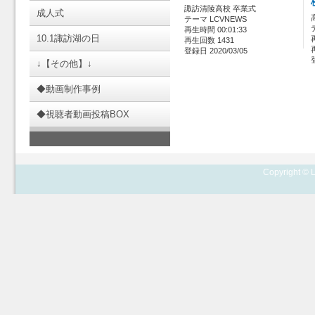
諏訪清陵高校 卒業式
成人式
テーマ LCVNEWS
再生時間 00:01:33
10.1諏訪湖の日
再生回数 1431
登録日 2020/03/05
↓【その他】↓
◆動画制作事例
◆視聴者動画投稿BOX
Copyright © L