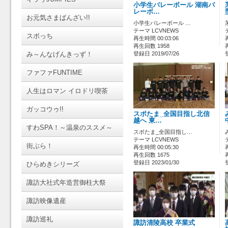
小学生バレーボール 湖南バ
レーボ…
お元気さまばんざい!!
小学生バレーボール …
テーマ LCVNEWS
スポっち
再生時間 00:03:06
再生回数 1958
み～んなげんきっず！
登録日 2019/07/26
ファファFUNTIME
人生はロマン イロドリ喫茶
ガッコウゥ!!
スポたま_全国目指し北信
越へ 東…
すわSPA！～温泉のススメ～
スポたま_全国目指し…
テーマ LCVNEWS
街ぶら！
再生時間 00:05:30
再生回数 1675
登録日 2023/01/30
ひらめきシリーズ
諏訪大社式年造営御柱大祭
諏訪映像遺産
諏訪巡礼
諏訪清陵高校 卒業式