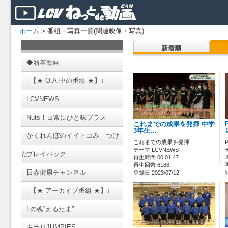
ホーム
> 番組・写真一覧(関連映像・写真)
新着順
◆新着動画
↓【★ O.A.中の番組 ★】↓
LCVNEWS
Nuts！日常にひと味プラス
これまでの成果を発揮 中学
3年生…
かくれんぼのイイトコみ―つけ
これまでの成果を発揮…
テーマ LCVNEWS
た
プレイバック
再生時間 00:01:47
再生回数 6188
日赤健康チャンネル
登録日 2023/07/12
↓【★ アーカイブ番組 ★】↓
Lの魂”えるたま”
キラリJUMPIES