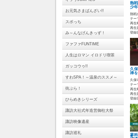
熱戦
少年
お元気さまばんざい!!
熱戦
テーマ
スポっち
再生時
再生
み～んなげんきっず！
登録日 
ファファFUNTIME
人生はロマン イロドリ喫茶
ガッコウゥ!!
久保
禅
すわSPA！～温泉のススメ～
久保
テーマ
街ぶら！
再生時
再生回
登録日 
ひらめきシリーズ
諏訪大社式年造営御柱大祭
諏訪映像遺産
諏訪巡礼
蓼科