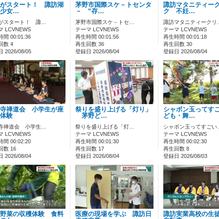
がスタート！ 諏訪湖
茅野市国際スケ－トセンタ
諏訪マタニティー
少女…
－ “存…
ク 不妊…
がスタート！ 諏…
茅野市国際スケ－トセ…
諏訪マタニティークリ
 LCVNEWS
テーマ LCVNEWS
テーマ LCVNEWS
間 00:01:36
再生時間 00:01:56
再生時間 00:01:18
回数 4
再生回数 36
再生回数 30
2026/08/05
登録日 2026/08/04
登録日 2026/08/04
寺禅道会 小学生が座
祭りを盛り上げる「灯り」
シャボン玉ってす
を体験
茅野ど…
ども・舞…
寺禅道会 小学生…
祭りを盛り上げる「灯…
シャボン玉ってすごい
 LCVNEWS
テーマ LCVNEWS
テーマ LCVNEWS
間 00:02:20
再生時間 00:01:30
再生時間 00:02:30
数 16
再生回数 17
再生回数 8
2026/08/04
登録日 2026/08/04
登録日 2026/08/03
野菜の収穫体験 食料
医療の現場を学ぶ 諏訪日
諏訪実業高校の生