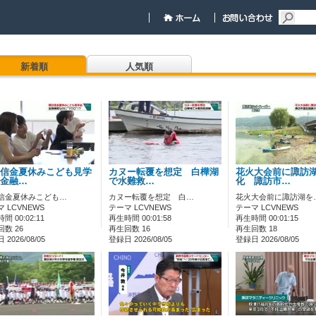
新着順
人気順
信金夏休みこども見学
カヌー転覆を想定 白樺湖
花火大会前に諏訪
金融…
で水難救…
化 諏訪市…
信金夏休みこども…
カヌー転覆を想定 白…
花火大会前に諏訪湖を
 LCVNEWS
テーマ LCVNEWS
テーマ LCVNEWS
間 00:02:11
再生時間 00:01:58
再生時間 00:01:15
数 26
再生回数 16
再生回数 18
2026/08/05
登録日 2026/08/05
登録日 2026/08/05