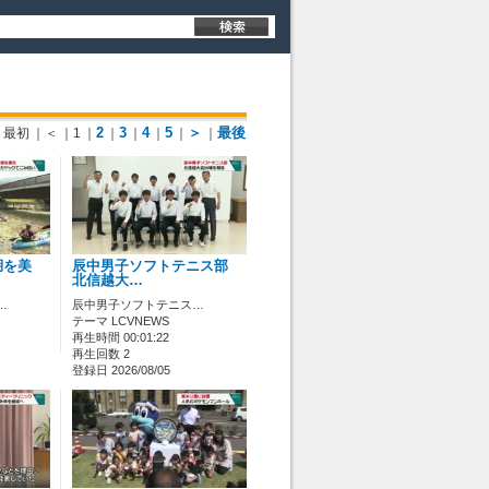
2
3
4
5
＞
最後
最初
｜＜
｜1
｜
｜
｜
｜
｜
｜
湖を美
辰中男子ソフトテニス部
北信越大…
…
辰中男子ソフトテニス…
テーマ LCVNEWS
再生時間 00:01:22
再生回数 2
登録日 2026/08/05