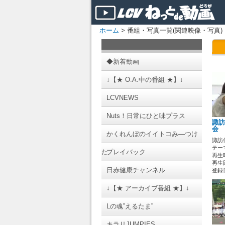
ホーム
> 番組・写真一覧(関連映像・写真)
◆新着動画
↓【★ O.A.中の番組 ★】↓
LCVNEWS
Nuts！日常にひと味プラス
諏訪
会 
かくれんぼのイイトコみ―つけ
諏訪
テーマ
た
プレイバック
再生時
再生回
日赤健康チャンネル
登録日 
↓【★ アーカイブ番組 ★】↓
Lの魂”えるたま”
キラリJUMPIES