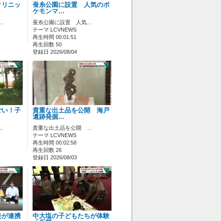
クリニッ
蚕糸公園に設置 人気のポ
ケモンマ…
…
蚕糸公園に設置 人気…
テーマ LCVNEWS
再生時間 00:01:51
再生回数 50
登録日 2026/08/04
ごい！子
貴重な出土品を公開 海戸
遺跡発掘…
…
貴重な出土品を公開 …
テーマ LCVNEWS
再生時間 00:02:58
再生回数 26
登録日 2026/08/03
徒が連携
中大塩の子どもたちが体験