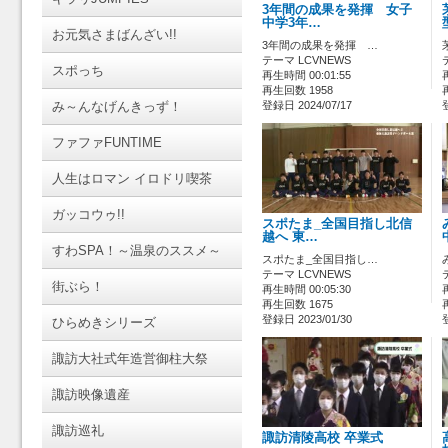
3年間の成果を発揮 女子
中学3年…
お元気さまばんざい!!
3年間の成果を発揮 …
テーマ LCVNEWS
スポっち
再生時間 00:01:55
再生回数 1958
み～んなげんきっず！
登録日 2024/07/17
ファファFUNTIME
人生はロマン イロドリ喫茶
ガッコウゥ!!
スポたま_全国目指し北信
越へ 東…
すわSPA！～温泉のススメ～
スポたま_全国目指し…
テーマ LCVNEWS
街ぶら！
再生時間 00:05:30
再生回数 1675
登録日 2023/01/30
ひらめきシリーズ
諏訪大社式年造営御柱大祭
諏訪映像遺産
諏訪巡礼
諏訪清陵高校 卒業式