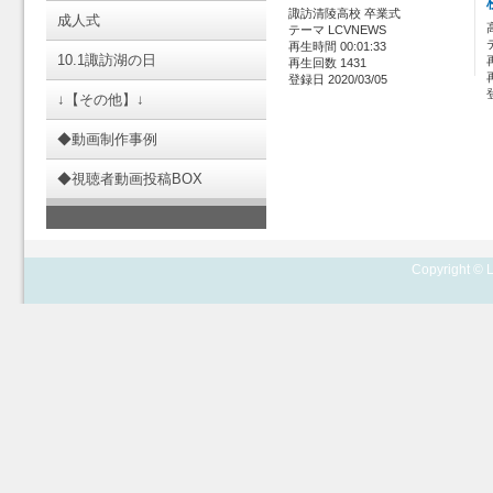
諏訪清陵高校 卒業式
成人式
テーマ LCVNEWS
再生時間 00:01:33
10.1諏訪湖の日
再生回数 1431
登録日 2020/03/05
↓【その他】↓
◆動画制作事例
◆視聴者動画投稿BOX
Copyright © L