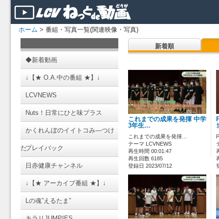
ホーム
> 番組・写真一覧(関連映像・写真)
新着順
◆新着動画
↓【★ O.A.中の番組 ★】↓
LCVNEWS
Nuts！日常にひと味プラス
これまでの成果を発揮 中学
3年生…
かくれんぼのイイトコみ―つけ
これまでの成果を発揮…
テーマ LCVNEWS
た
プレイバック
再生時間 00:01:47
再生回数 6185
日赤健康チャンネル
登録日 2023/07/12
↓【★ アーカイブ番組 ★】↓
Lの魂”えるたま”
キラリJUMPIES