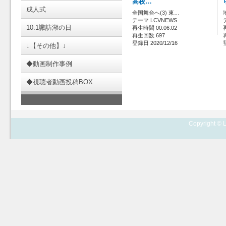
高校…
成人式
全国舞台へ(3) 東…
テーマ LCVNEWS
10.1諏訪湖の日
再生時間 00:06:02
再生回数 697
登録日 2020/12/16
↓【その他】↓
◆動画制作事例
◆視聴者動画投稿BOX
Copyright © L