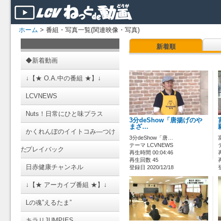
ホーム
> 番組・写真一覧(関連映像・写真)
新着順
◆新着動画
↓【★ O.A.中の番組 ★】↓
LCVNEWS
Nuts！日常にひと味プラス
3分deShow「唐揚げのや
まざ…
かくれんぼのイイトコみ―つけ
3分deShow「唐…
テーマ LCVNEWS
た
プレイバック
再生時間 00:04:46
再生回数 45
日赤健康チャンネル
登録日 2020/12/18
↓【★ アーカイブ番組 ★】↓
Lの魂”えるたま”
キラリJUMPIES