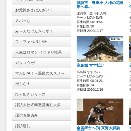
諏訪市・豊田小 人権の花運
動へ感…
お元気さまばんざい!!
諏訪市・豊田小 人権…
テーマ LCVNEWS
スポっち
再生時間 00:01:54
再生回数 30
み～んなげんきっず！
登録日 2020/12/17
ファファFUNTIME
人生はロマン イロドリ喫茶
ガッコウゥ!!
高島城 すす払い
高島城 すす払い
すわSPA！～温泉のススメ～
テーマ LCVNEWS
再生時間 00:01:23
街ぶら！
再生回数 24
登録日 2020/12/16
ひらめきシリーズ
諏訪大社式年造営御柱大祭
諏訪映像遺産
諏訪巡礼
全国舞台へ(3) 東海大諏訪