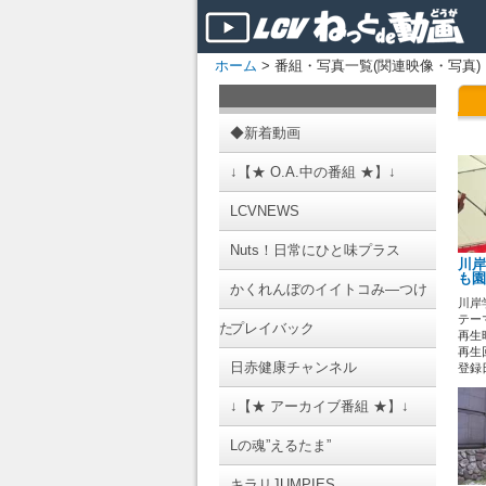
ホーム
> 番組・写真一覧(関連映像・写真)
◆新着動画
↓【★ O.A.中の番組 ★】↓
LCVNEWS
Nuts！日常にひと味プラス
川岸
も園
かくれんぼのイイトコみ―つけ
川岸
テーマ
た
プレイバック
再生時
再生
日赤健康チャンネル
登録日 
↓【★ アーカイブ番組 ★】↓
Lの魂”えるたま”
キラリJUMPIES