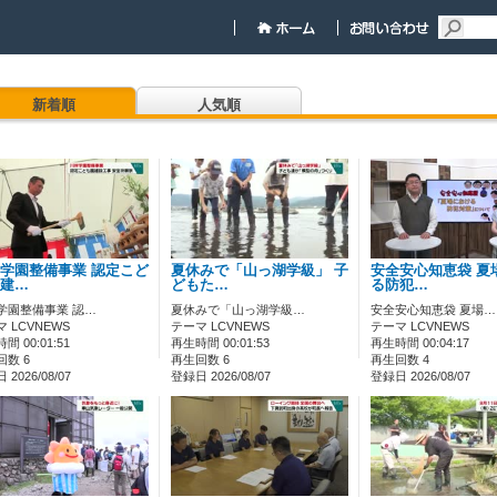
新着順
人気順
学園整備事業 認定こど
夏休みで「山っ湖学級」 子
安全安心知恵袋 夏
建…
どもた…
る防犯…
学園整備事業 認…
夏休みで「山っ湖学級…
安全安心知恵袋 夏場…
 LCVNEWS
テーマ LCVNEWS
テーマ LCVNEWS
間 00:01:51
再生時間 00:01:53
再生時間 00:04:17
回数 6
再生回数 6
再生回数 4
2026/08/07
登録日 2026/08/07
登録日 2026/08/07