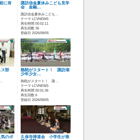
ス前に有
諏訪信金夏休みこども見学
会 金融…
諏訪信金夏休みこども…
テーマ LCVNEWS
再生時間 00:02:11
再生回数 36
登録日 2026/08/05
ニス部
熱戦がスタート！ 諏訪湖
少年少女…
…
熱戦がスタート！ 諏…
テーマ LCVNEWS
再生時間 00:01:36
再生回数 6
登録日 2026/08/05
人気のポ
久保寺禅道会 小学生が座