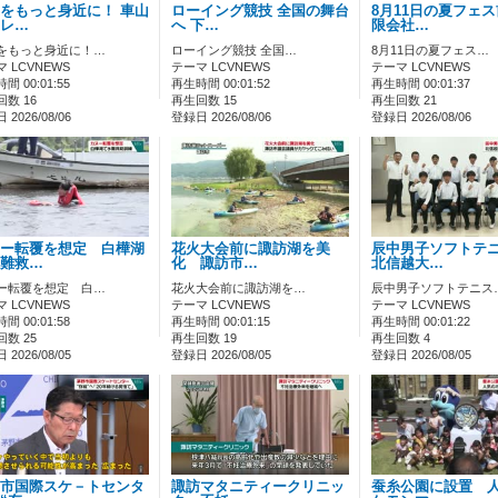
をもっと身近に！ 車山
ローイング競技 全国の舞台
8月11日の夏フェ
レ…
へ 下…
限会社…
をもっと身近に！…
ローイング競技 全国…
8月11日の夏フェス…
 LCVNEWS
テーマ LCVNEWS
テーマ LCVNEWS
間 00:01:55
再生時間 00:01:52
再生時間 00:01:37
数 16
再生回数 15
再生回数 21
2026/08/06
登録日 2026/08/06
登録日 2026/08/06
ー転覆を想定 白樺湖
花火大会前に諏訪湖を美
辰中男子ソフトテ
難救…
化 諏訪市…
北信越大…
ー転覆を想定 白…
花火大会前に諏訪湖を…
辰中男子ソフトテニス
 LCVNEWS
テーマ LCVNEWS
テーマ LCVNEWS
間 00:01:58
再生時間 00:01:15
再生時間 00:01:22
数 25
再生回数 19
再生回数 4
2026/08/05
登録日 2026/08/05
登録日 2026/08/05
市国際スケ－トセンタ
諏訪マタニティークリニッ
蚕糸公園に設置 