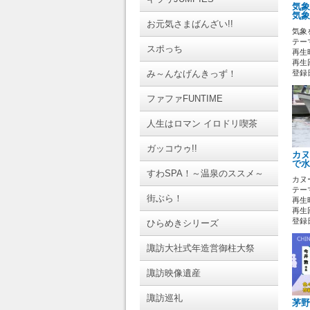
気象
気象
お元気さまばんざい!!
気象
テーマ
スポっち
再生時
再生回
み～んなげんきっず！
登録日 
ファファFUNTIME
人生はロマン イロドリ喫茶
ガッコウゥ!!
カヌ
で水
すわSPA！～温泉のススメ～
カヌ
テーマ
街ぶら！
再生時
再生回
登録日 
ひらめきシリーズ
諏訪大社式年造営御柱大祭
諏訪映像遺産
諏訪巡礼
茅野