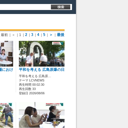
2
3
4
5
＞
最後
最初
｜＜
｜1
｜
｜
｜
｜
｜
｜
場におけ
平和を考える 広島原爆の日
平和を考える 広島原…
テーマ LCVNEWS
再生時間 00:02:30
再生回数 33
登録日 2026/08/06