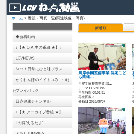
ホーム
> 番組・写真一覧(関連映像・写真)
新着順
◆新着動画
↓【★ O.A.中の番組 ★】↓
LCVNEWS
Nuts！日常にひと味プラス
川岸学園整備事業 認定こど
も園建…
かくれんぼのイイトコみ―つけ
川岸学園整備事業 認…
テーマ LCVNEWS
た
プレイバック
再生時間 00:01:51
再生回数 3
日赤健康チャンネル
登録日 2026/08/07
↓【★ アーカイブ番組 ★】↓
Lの魂”えるたま”
キラリJUMPIES