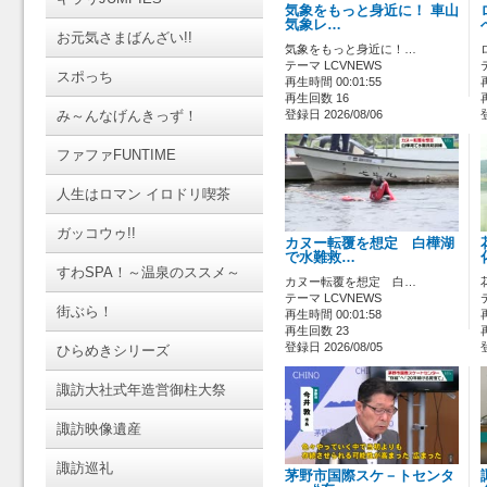
気象をもっと身近に！ 車山
気象レ…
お元気さまばんざい!!
気象をもっと身近に！…
テーマ LCVNEWS
スポっち
再生時間 00:01:55
再生回数 16
み～んなげんきっず！
登録日 2026/08/06
ファファFUNTIME
人生はロマン イロドリ喫茶
ガッコウゥ!!
カヌー転覆を想定 白樺湖
で水難救…
すわSPA！～温泉のススメ～
カヌー転覆を想定 白…
テーマ LCVNEWS
街ぶら！
再生時間 00:01:58
再生回数 23
登録日 2026/08/05
ひらめきシリーズ
諏訪大社式年造営御柱大祭
諏訪映像遺産
諏訪巡礼
茅野市国際スケ－トセンタ