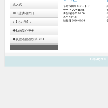
－ “存…
成人式
茅野市国際スケ－トセ…
テーマ LCVNEWS
10.1諏訪湖の日
再生時間 00:01:56
再生回数 39
登録日 2026/08/04
↓【その他】↓
◆動画制作事例
◆視聴者動画投稿BOX
Copyright © L