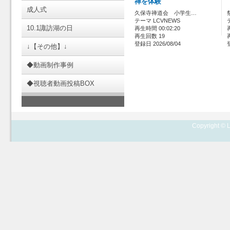
禅を体験
成人式
久保寺禅道会 小学生…
テーマ LCVNEWS
10.1諏訪湖の日
再生時間 00:02:20
再生回数 19
登録日 2026/08/04
↓【その他】↓
◆動画制作事例
◆視聴者動画投稿BOX
Copyright © L