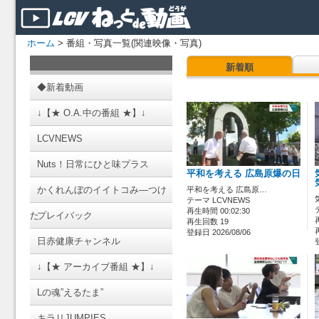
ホーム
> 番組・写真一覧(関連映像・写真)
新着順
◆新着動画
↓【★ O.A.中の番組 ★】↓
LCVNEWS
Nuts！日常にひと味プラス
平和を考える 広島原爆の日
かくれんぼのイイトコみ―つけ
平和を考える 広島原…
テーマ LCVNEWS
再生時間 00:02:30
た
プレイバック
再生回数 19
登録日 2026/08/06
日赤健康チャンネル
↓【★ アーカイブ番組 ★】↓
Lの魂”えるたま”
キラリJUMPIES