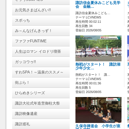
諏訪信金夏休みこども見学
会 金融…
お元気さまばんざい!!
諏訪信金夏休みこども…
テーマ LCVNEWS
スポっち
再生時間 00:02:11
再生回数 34
み～んなげんきっず！
登録日 2026/08/05
ファファFUNTIME
人生はロマン イロドリ喫茶
ガッコウゥ!!
熱戦がスタート！ 諏訪湖
少年少女…
すわSPA！～温泉のススメ～
熱戦がスタート！ 諏…
テーマ LCVNEWS
街ぶら！
再生時間 00:01:36
再生回数 5
登録日 2026/08/05
ひらめきシリーズ
諏訪大社式年造営御柱大祭
諏訪映像遺産
諏訪巡礼
久保寺禅道会 小学生が座