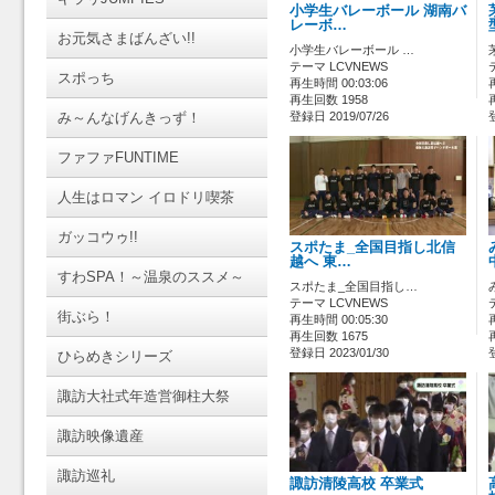
小学生バレーボール 湖南バ
レーボ…
お元気さまばんざい!!
小学生バレーボール …
テーマ LCVNEWS
スポっち
再生時間 00:03:06
再生回数 1958
み～んなげんきっず！
登録日 2019/07/26
ファファFUNTIME
人生はロマン イロドリ喫茶
ガッコウゥ!!
スポたま_全国目指し北信
越へ 東…
すわSPA！～温泉のススメ～
スポたま_全国目指し…
テーマ LCVNEWS
街ぶら！
再生時間 00:05:30
再生回数 1675
登録日 2023/01/30
ひらめきシリーズ
諏訪大社式年造営御柱大祭
諏訪映像遺産
諏訪巡礼
諏訪清陵高校 卒業式