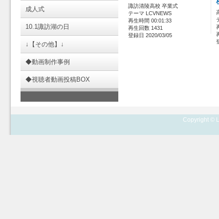
諏訪清陵高校 卒業式
成人式
テーマ LCVNEWS
再生時間 00:01:33
10.1諏訪湖の日
再生回数 1431
登録日 2020/03/05
↓【その他】↓
◆動画制作事例
◆視聴者動画投稿BOX
Copyright © L