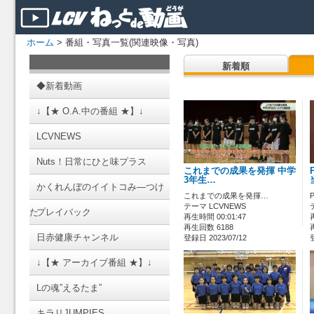
ホーム
> 番組・写真一覧(関連映像・写真)
新着順
◆新着動画
↓【★ O.A.中の番組 ★】↓
LCVNEWS
Nuts！日常にひと味プラス
これまでの成果を発揮 中学
3年生…
かくれんぼのイイトコみ―つけ
これまでの成果を発揮…
テーマ LCVNEWS
た
プレイバック
再生時間 00:01:47
再生回数 6188
日赤健康チャンネル
登録日 2023/07/12
↓【★ アーカイブ番組 ★】↓
Lの魂”えるたま”
キラリJUMPIES