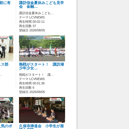
ス前に有
諏訪信金夏休みこども見学
会 金融…
諏訪信金夏休みこども…
テーマ LCVNEWS
再生時間 00:02:11
再生回数 37
登録日 2026/08/05
ニス部
熱戦がスタート！ 諏訪湖
少年少女…
…
熱戦がスタート！ 諏…
テーマ LCVNEWS
再生時間 00:01:36
再生回数 6
登録日 2026/08/05
人気のポ
久保寺禅道会 小学生が座