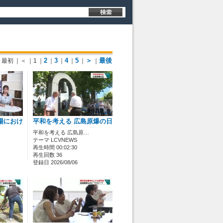
2
3
4
5
＞
最後
最初
｜＜
｜1
｜
｜
｜
｜
｜
｜
場におけ
平和を考える 広島原爆の日
平和を考える 広島原…
テーマ LCVNEWS
再生時間 00:02:30
再生回数 36
登録日 2026/08/06