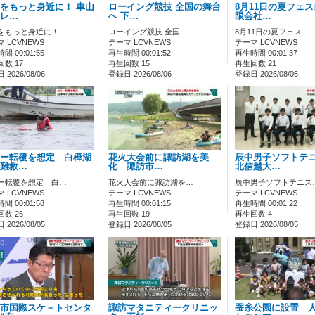
をもっと身近に！ 車山
ローイング競技 全国の舞台
8月11日の夏フェ
レ…
へ 下…
限会社…
をもっと身近に！…
ローイング競技 全国…
8月11日の夏フェス…
 LCVNEWS
テーマ LCVNEWS
テーマ LCVNEWS
間 00:01:55
再生時間 00:01:52
再生時間 00:01:37
数 17
再生回数 15
再生回数 21
2026/08/06
登録日 2026/08/06
登録日 2026/08/06
ー転覆を想定 白樺湖
花火大会前に諏訪湖を美
辰中男子ソフトテ
難救…
化 諏訪市…
北信越大…
ー転覆を想定 白…
花火大会前に諏訪湖を…
辰中男子ソフトテニス
 LCVNEWS
テーマ LCVNEWS
テーマ LCVNEWS
間 00:01:58
再生時間 00:01:15
再生時間 00:01:22
数 26
再生回数 19
再生回数 4
2026/08/05
登録日 2026/08/05
登録日 2026/08/05
市国際スケ－トセンタ
諏訪マタニティークリニッ
蚕糸公園に設置 