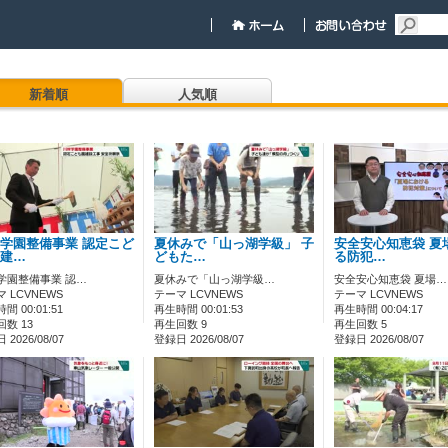
新着順
人気順
学園整備事業 認定こど
夏休みで「山っ湖学級」 子
安全安心知恵袋 夏
建…
どもた…
る防犯…
学園整備事業 認…
夏休みで「山っ湖学級…
安全安心知恵袋 夏場…
 LCVNEWS
テーマ LCVNEWS
テーマ LCVNEWS
間 00:01:51
再生時間 00:01:53
再生時間 00:04:17
数 13
再生回数 9
再生回数 5
2026/08/07
登録日 2026/08/07
登録日 2026/08/07