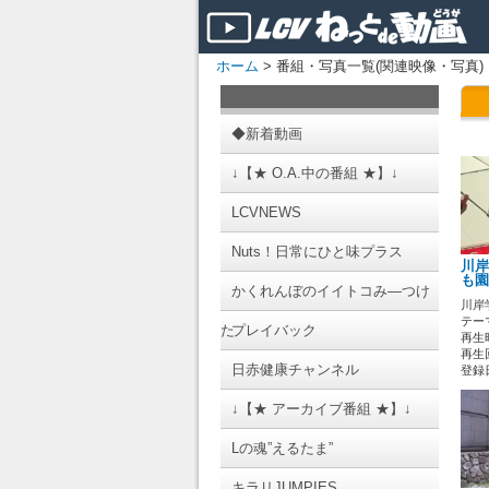
ホーム
> 番組・写真一覧(関連映像・写真)
◆新着動画
↓【★ O.A.中の番組 ★】↓
LCVNEWS
Nuts！日常にひと味プラス
川岸
も園
かくれんぼのイイトコみ―つけ
川岸
テーマ
た
プレイバック
再生時
再生回
日赤健康チャンネル
登録日 
↓【★ アーカイブ番組 ★】↓
Lの魂”えるたま”
キラリJUMPIES