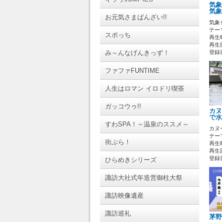
気象
気象
お元気さまばんざい!!
気象
テーマ
スポっち
再生時
再生回
み～んなげんきっず！
登録日 
ファファFUNTIME
人生はロマン イロドリ喫茶
ガッコウゥ!!
カヌ
で水
すわSPA！～温泉のススメ～
カヌ
テーマ
街ぶら！
再生時
再生回
登録日 
ひらめきシリーズ
諏訪大社式年造営御柱大祭
諏訪映像遺産
諏訪巡礼
茅野