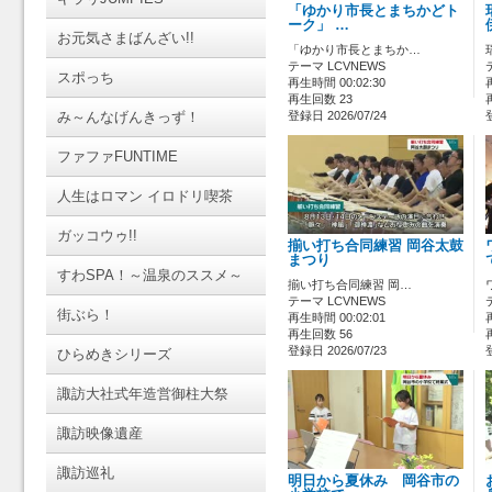
「ゆかり市長とまちかどト
ーク」 …
お元気さまばんざい!!
「ゆかり市長とまちか…
テーマ LCVNEWS
スポっち
再生時間 00:02:30
再生回数 23
み～んなげんきっず！
登録日 2026/07/24
ファファFUNTIME
人生はロマン イロドリ喫茶
ガッコウゥ!!
揃い打ち合同練習 岡谷太鼓
まつり
すわSPA！～温泉のススメ～
揃い打ち合同練習 岡…
テーマ LCVNEWS
街ぶら！
再生時間 00:02:01
再生回数 56
登録日 2026/07/23
ひらめきシリーズ
諏訪大社式年造営御柱大祭
諏訪映像遺産
諏訪巡礼
明日から夏休み 岡谷市の