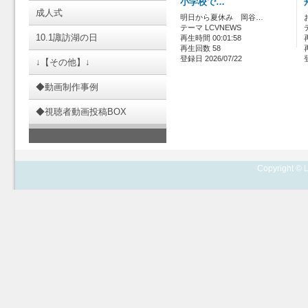
小学校で…
成人式
明日から夏休み 岡谷…
テーマ LCVNEWS
10.1諏訪湖の日
再生時間 00:01:58
再生回数 58
登録日 2026/07/22
↓【その他】↓
◆動画制作事例
◆視聴者動画投稿BOX
Copyright © L