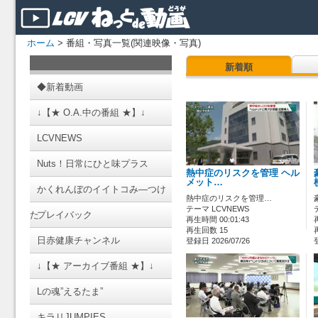
ホーム
> 番組・写真一覧(関連映像・写真)
新着順
◆新着動画
↓【★ O.A.中の番組 ★】↓
LCVNEWS
Nuts！日常にひと味プラス
熱中症のリスクを管理 ヘル
メット…
かくれんぼのイイトコみ―つけ
熱中症のリスクを管理…
テーマ LCVNEWS
た
プレイバック
再生時間 00:01:43
再生回数 15
日赤健康チャンネル
登録日 2026/07/26
↓【★ アーカイブ番組 ★】↓
Lの魂”えるたま”
キラリJUMPIES