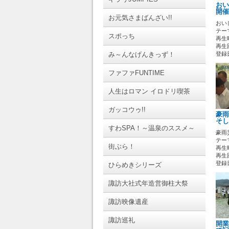
おい
開催
お元気さまばんざい!!
おい
テーマ
スポっち
再生時
再生回
み～んなげんきっず！
登録日 
ファファFUNTIME
人生はロマン イロドリ喫茶
ガッコウゥ!!
豪雨
そし
すわSPA！～温泉のススメ～
豪雨
テーマ
街ぶら！
再生時
再生回
登録日 
ひらめきシリーズ
諏訪大社式年造営御柱大祭
諏訪映像遺産
諏訪巡礼
開業