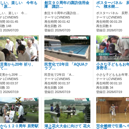
しい、楽しい 今年も
創立９０周年の諏訪信用金
ポスターパネル 
「原…
庫 諏訪…
へ 積水樹…
しい、楽しい 今…
創立９０周年の諏訪信…
ポスターパネル 辰野
 LCVNEWS
テーマ LCVNEWS
テーマ LCVNEWS
間 00:01:45
再生時間 00:01:42
再生時間 00:01:29
数 148
再生回数 25
再生回数 8
2026/07/20
登録日 2026/07/20
登録日 2026/07/20
災害から20年 祈り、
民営化で2年目 「AQUAク
小さな子どももお
て…
ラブ…
茅野市…
災害から20年 …
民営化で2年目 「A…
小さな子どももお年寄
 LCVNEWS
テーマ LCVNEWS
テーマ LCVNEWS
間 00:03:37
再生時間 00:01:37
再生時間 00:01:10
数 33
再生回数 108
再生回数 34
2026/07/19
登録日 2026/07/19
登録日 2026/07/19
から１２０周年 辰野駅
湖上花火大会に向けて 花火
完全燃焼で引退へ 