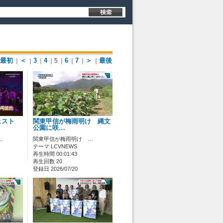
最初
＜
3
4
6
7
＞
最後
｜
｜
｜
｜5
｜
｜
｜
｜
ェスト
関東甲信が梅雨明け 縄文
公園に咲…
…
関東甲信が梅雨明け …
テーマ LCVNEWS
再生時間 00:01:43
再生回数 20
登録日 2026/07/20