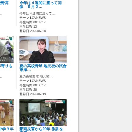
辰野高
今年は４週間に渡って開
催 ９月２…
…
今年は４週間に渡って…
テーマ LCVNEWS
再生時間 00:02:17
再生回数 13
登録日 2026/07/20
年寄りも
夏の高校野球 地元校の試合
東海…
…
夏の高校野球 地元校…
テーマ LCVNEWS
再生時間 00:00:17
再生回数 20
登録日 2026/07/19
中学３年
豪雨災害から20年 教訓を