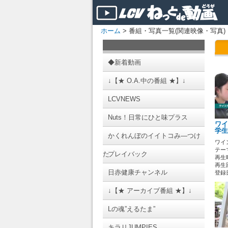
ホーム
> 番組・写真一覧(関連映像・写真)
◆新着動画
↓【★ O.A.中の番組 ★】↓
LCVNEWS
Nuts！日常にひと味プラス
ワイ
学生
かくれんぼのイイトコみ―つけ
ワイ
テーマ
た
プレイバック
再生時
再生回
日赤健康チャンネル
登録日 
↓【★ アーカイブ番組 ★】↓
Lの魂”えるたま”
キラリJUMPIES