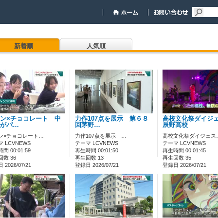
新着順
人気順
ン×チョコレート 中
力作107点を展示 第６８
高校文化祭ダイジ
がパ…
回茅野…
辰野高校
ン×チョコレート…
力作107点を展示 …
高校文化祭ダイジェス
 LCVNEWS
テーマ LCVNEWS
テーマ LCVNEWS
間 00:01:59
再生時間 00:01:50
再生時間 00:01:45
数 36
再生回数 13
再生回数 35
2026/07/21
登録日 2026/07/21
登録日 2026/07/21