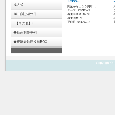
で記念…
成人式
開業から１２０周年 …
テーマ LCVNEWS
10.1諏訪湖の日
再生時間 00:02:33
再生回数 71
登録日 2026/07/18
↓【その他】↓
◆動画制作事例
◆視聴者動画投稿BOX
Copyright © L