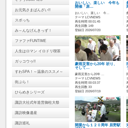
おいしい、楽しい 今年も
開催「原…
お元気さまばんざい!!
おいしい、楽しい 今…
テーマ LCVNEWS
スポっち
再生時間 00:01:45
再生回数 149
み～んなげんきっず！
登録日 2026/07/20
ファファFUNTIME
人生はロマン イロドリ喫茶
ガッコウゥ!!
豪雨災害から20年 祈り、
そして…
すわSPA！～温泉のススメ～
豪雨災害から20年 …
テーマ LCVNEWS
街ぶら！
再生時間 00:03:37
再生回数 33
登録日 2026/07/19
ひらめきシリーズ
諏訪大社式年造営御柱大祭
諏訪映像遺産
諏訪巡礼
開業から１２０周年 辰野駅