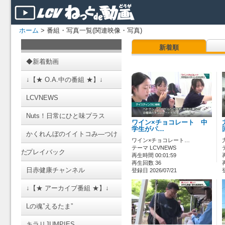
ホーム
> 番組・写真一覧(関連映像・写真)
新着順
◆新着動画
↓【★ O.A.中の番組 ★】↓
LCVNEWS
Nuts！日常にひと味プラス
ワイン×チョコレート 中
学生がパ…
かくれんぼのイイトコみ―つけ
ワイン×チョコレート…
テーマ LCVNEWS
た
プレイバック
再生時間 00:01:59
再生回数 36
日赤健康チャンネル
登録日 2026/07/21
↓【★ アーカイブ番組 ★】↓
Lの魂”えるたま”
キラリJUMPIES