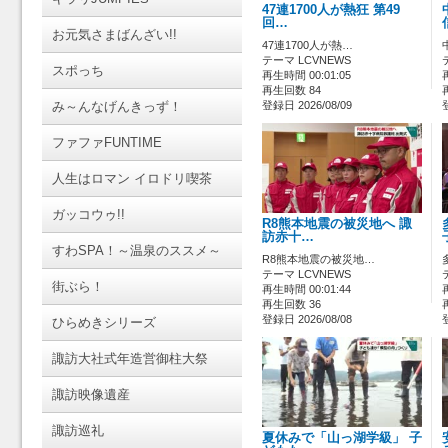
47連1700人が熱狂 第49
回…
お元気さまばんざい!!
47連1700人が熱…
テーマ LCVNEWS
スポっち
再生時間 00:01:05
再生回数 84
み～んなげんきっず！
登録日 2026/08/09
ファファFUNTIME
人生はロマン イロドリ喫茶
ガッコウゥ!!
R8熊本地震の被災地へ 諏
訪赤十…
すわSPA！～温泉のススメ～
R8熊本地震の被災地…
テーマ LCVNEWS
街ぶら！
再生時間 00:01:44
再生回数 36
登録日 2026/08/08
ひらめきシリーズ
諏訪大社式年造営御柱大祭
諏訪映像遺産
諏訪巡礼
夏休みで「山っ湖学級」 子