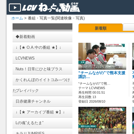
ホーム
> 番組・写真一覧(関連映像・写真)
新着順
◆新着動画
↓【★ O.A.中の番組 ★】↓
LCVNEWS
Nuts！日常にひと味プラス
“チームながの”で熊本支援
諏訪…
かくれんぼのイイトコみ―つけ
“チームながの”で熊…
テーマ LCVNEWS
た
プレイバック
再生時間 00:01:51
再生回数 13
日赤健康チャンネル
登録日 2026/08/10
↓【★ アーカイブ番組 ★】↓
Lの魂”えるたま”
キラリJUMPIES