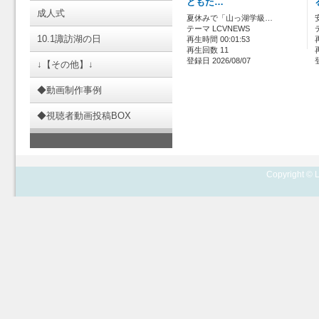
どもた…
成人式
夏休みで「山っ湖学級…
テーマ LCVNEWS
10.1諏訪湖の日
再生時間 00:01:53
再生回数 11
登録日 2026/08/07
↓【その他】↓
◆動画制作事例
◆視聴者動画投稿BOX
Copyright © L