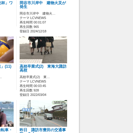
乾杯」ワ
岡谷市川岸中 建物火災が
発生
岡谷市川岸中 建物火…
テーマ LCVNEWS
再生時間 00:01:07
再生回数 965
登録日 2024/12/18
(11)
高校卒業式(2) 東海大諏訪
高校
…
高校卒業式(2) 東…
テーマ LCVNEWS
再生時間 00:03:45
再生回数 928
登録日 2022/03/04
 自転車・
昨日 諏訪市豊田の交通事