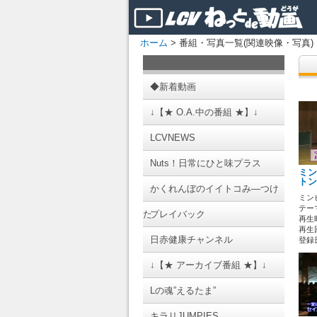
ホーム
> 番組・写真一覧(関連映像・写真)
◆新着動画
↓【★ O.A.中の番組 ★】↓
LCVNEWS
Nuts！日常にひと味プラス
ミン
トン
かくれんぼのイイトコみ―つけ
ミン
テーマ
た
プレイバック
再生時
再生回
日赤健康チャンネル
登録日 
↓【★ アーカイブ番組 ★】↓
Lの魂”えるたま”
キラリJUMPIES