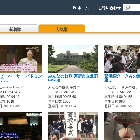
新着順
人気順
ピーベーサー バドミン
みんなの校歌 茅野市立北部
部活紹介「きみの道」
ア…
中学校
東…
ピーベーサー バ…
みんなの校歌 茅野市…
部活紹介「きみの道」
 LCVNEWS
テーマ LCVNEWS
テーマ LCVNEWS
間 00:04:11
再生時間 00:05:40
再生時間 00:04:55
数 1016
再生回数 1005
再生回数 986
2019/08/05
登録日 2019/09/24
登録日 2020/07/21