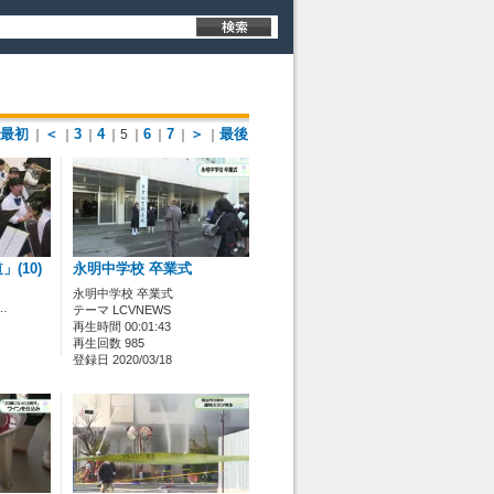
最初
＜
3
4
6
7
＞
最後
｜
｜
｜
｜5
｜
｜
｜
｜
(10)
永明中学校 卒業式
永明中学校 卒業式
…
テーマ LCVNEWS
再生時間 00:01:43
再生回数 985
登録日 2020/03/18