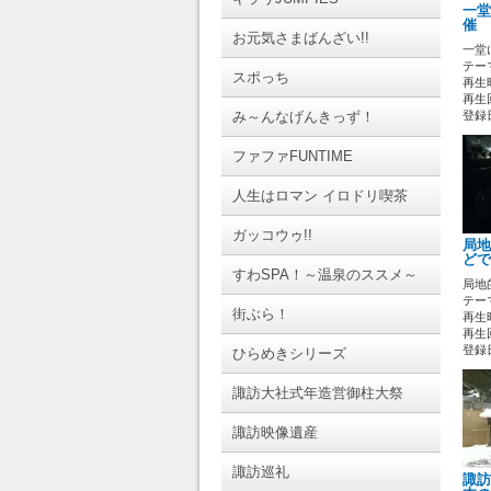
一堂
催 
お元気さまばんざい!!
一堂
テーマ
スポっち
再生時
再生回
み～んなげんきっず！
登録日 
ファファFUNTIME
人生はロマン イロドリ喫茶
ガッコウゥ!!
局地
どで
すわSPA！～温泉のススメ～
局地
テーマ
街ぶら！
再生時
再生回
登録日 
ひらめきシリーズ
諏訪大社式年造営御柱大祭
諏訪映像遺産
諏訪巡礼
諏訪