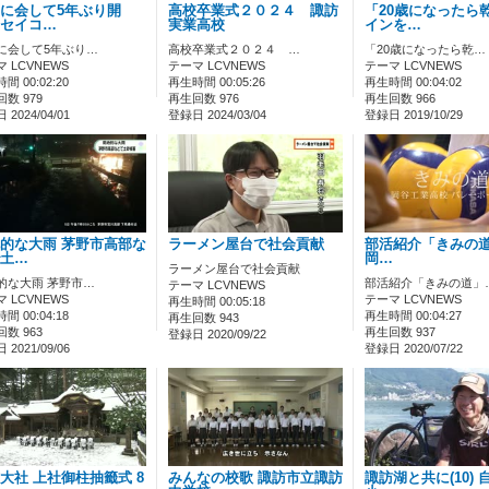
に会して5年ぶり開
高校卒業式２０２４ 諏訪
「20歳になったら
セイコ…
実業高校
インを…
に会して5年ぶり…
高校卒業式２０２４ …
「20歳になったら乾…
 LCVNEWS
テーマ LCVNEWS
テーマ LCVNEWS
間 00:02:20
再生時間 00:05:26
再生時間 00:04:02
数 979
再生回数 976
再生回数 966
2024/04/01
登録日 2024/03/04
登録日 2019/10/29
的な大雨 茅野市高部な
ラーメン屋台で社会貢献
部活紹介「きみの道」
土…
岡…
ラーメン屋台で社会貢献
的な大雨 茅野市…
部活紹介「きみの道」
テーマ LCVNEWS
 LCVNEWS
テーマ LCVNEWS
再生時間 00:05:18
間 00:04:18
再生時間 00:04:27
再生回数 943
数 963
再生回数 937
登録日 2020/09/22
2021/09/06
登録日 2020/07/22
大社 上社御柱抽籤式 8
みんなの校歌 諏訪市立諏訪
諏訪湖と共に(10)