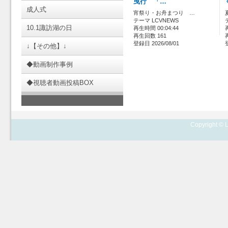
曳行 「…
成人式
宵祭り・お舟まつり …
テーマ LCVNEWS
10.1諏訪湖の日
再生時間 00:04:44
再生回数 161
登録日 2026/08/01
↓【その他】↓
◆動画制作事例
◆視聴者動画投稿BOX
Copyright © L