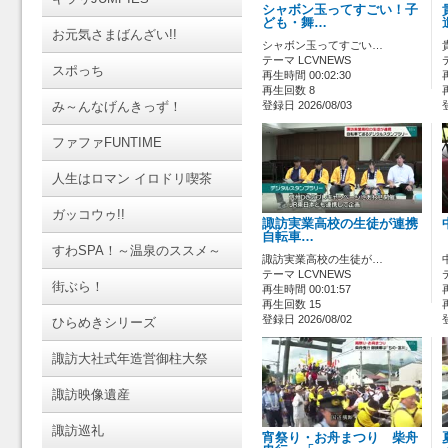
シャボン玉ってすごい！子
ども・舞…
お元気さまばんざい!!
シャボン玉ってすごい…
テーマ LCVNEWS
スポっち
再生時間 00:02:30
再生回数 8
み～んなげんきっず！
登録日 2026/08/03
ファファFUNTIME
人生はロマン イロドリ喫茶
ガッコウゥ!!
諏訪実業高校の生徒が連携
自転車…
すわSPA！～温泉のススメ～
諏訪実業高校の生徒が…
テーマ LCVNEWS
街ぶら！
再生時間 00:01:57
再生回数 15
登録日 2026/08/02
ひらめきシリーズ
諏訪大社式年造営御柱大祭
諏訪映像遺産
諏訪巡礼
宵祭り・お舟まつり 柴舟