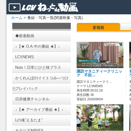
ホーム
> 番組・写真一覧(関連映像・写真)
新着順
◆新着動画
↓【★ O.A.中の番組 ★】↓
LCVNEWS
Nuts！日常にひと味プラス
諏訪マタニティークリニッ
ク 不妊…
かくれんぼのイイトコみ―つけ
諏訪マタニティークリ…
テーマ LCVNEWS
た
プレイバック
再生時間 00:01:18
再生回数 35
日赤健康チャンネル
登録日 2026/08/04
↓【★ アーカイブ番組 ★】↓
Lの魂”えるたま”
キラリJUMPIES