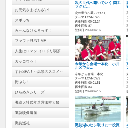
次の世代へ繋いでいく 岡工
ラグビ…
お元気さまばんざい!!
次の世代へ繋いでいく…
テーマ LCVNEWS
スポっち
再生時間 00:02:24
再生回数 87
み～んなげんきっず！
登録日 2026/07/16
ファファFUNTIME
人生はロマン イロドリ喫茶
ガッコウゥ!!
今年から会場一本化 小井
川区で天…
すわSPA！～温泉のススメ～
今年から会場一本化 …
テーマ LCVNEWS
街ぶら！
再生時間 00:01:51
再生回数 83
登録日 2026/07/15
ひらめきシリーズ
諏訪大社式年造営御柱大祭
諏訪映像遺産
諏訪巡礼
諏訪湖のヒシ取りに一役買