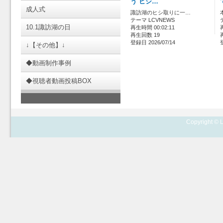
う ヒシ…
成人式
諏訪湖のヒシ取りに一…
テーマ LCVNEWS
10.1諏訪湖の日
再生時間 00:02:11
再生回数 19
登録日 2026/07/14
↓【その他】↓
◆動画制作事例
◆視聴者動画投稿BOX
Copyright © L