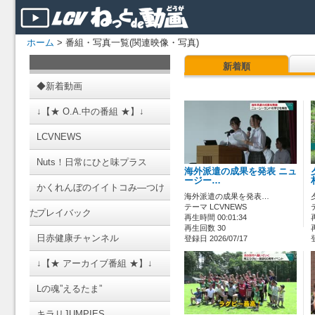
ホーム
> 番組・写真一覧(関連映像・写真)
新着順
◆新着動画
↓【★ O.A.中の番組 ★】↓
LCVNEWS
Nuts！日常にひと味プラス
海外派遣の成果を発表 ニュ
ージー…
かくれんぼのイイトコみ―つけ
海外派遣の成果を発表…
テーマ LCVNEWS
た
プレイバック
再生時間 00:01:34
再生回数 30
日赤健康チャンネル
登録日 2026/07/17
↓【★ アーカイブ番組 ★】↓
Lの魂”えるたま”
キラリJUMPIES