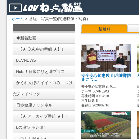
ホーム
> 番組・写真一覧(関連映像・写真)
新着順
◆新着動画
↓【★ O.A.中の番組 ★】↓
LCVNEWS
Nuts！日常にひと味プラス
安全安心知恵袋 山岳遭難防
止につ…
かくれんぼのイイトコみ―つけ
安全安心知恵袋 山岳…
テーマ LCVNEWS
た
プレイバック
再生時間 00:04:18
再生回数 8
日赤健康チャンネル
登録日 2026/07/10
↓【★ アーカイブ番組 ★】↓
Lの魂”えるたま”
キラリJUMPIES