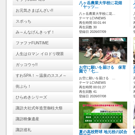
八ヶ岳農業大学校に花畑
「ヤッツ…
お元気さまばんざい!!
八ヶ岳農業大学校に花…
テーマ LCVNEWS
スポっち
再生時間 00:01:44
再生回数 30
み～んなげんきっず！
登録日 2026/07/09
ファファFUNTIME
人生はロマン イロドリ喫茶
ガッコウゥ!!
お空に願いを届ける 保育
園で「七…
すわSPA！～温泉のススメ～
お空に願いを届ける …
テーマ LCVNEWS
街ぶら！
再生時間 00:01:27
再生回数 41
登録日 2026/07/08
ひらめきシリーズ
諏訪大社式年造営御柱大祭
諏訪映像遺産
諏訪巡礼
夏の高校野球 地元校の試合