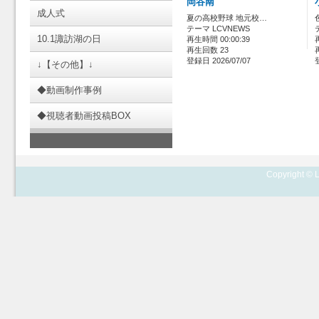
岡谷南
成人式
夏の高校野球 地元校…
テーマ LCVNEWS
10.1諏訪湖の日
再生時間 00:00:39
再生回数 23
登録日 2026/07/07
↓【その他】↓
◆動画制作事例
◆視聴者動画投稿BOX
Copyright © L