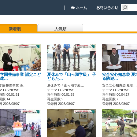
新着順
人気順
学園整備事業 認定こど
夏休みで「山っ湖学級」 子
安全安心知恵袋 夏
建…
どもた…
る防犯…
学園整備事業 認…
夏休みで「山っ湖学級…
安全安心知恵袋 夏場…
 LCVNEWS
テーマ LCVNEWS
テーマ LCVNEWS
間 00:01:51
再生時間 00:01:53
再生時間 00:04:17
数 14
再生回数 9
再生回数 7
2026/08/07
登録日 2026/08/07
登録日 2026/08/07