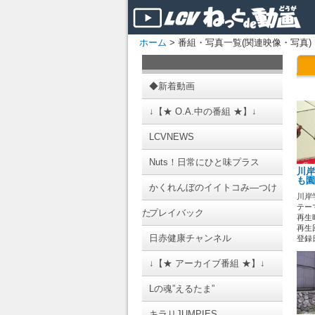
ホーム
> 番組・写真一覧(関連映像・写真)
◆新着動画
↓【★ O.A.中の番組 ★】↓
LCVNEWS
Nuts！日常にひと味プラス
川岸
も園
かくれんぼのイイトコみ―つけ
川岸
テーマ
た
プレイバック
再生時
再生回
日赤健康チャンネル
登録日 
↓【★ アーカイブ番組 ★】↓
Lの魂”えるたま”
キラリJUMPIES