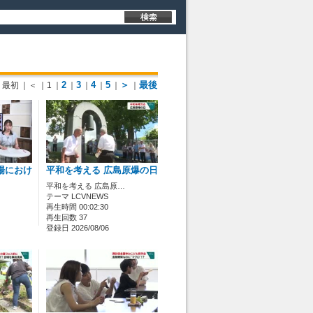
2
3
4
5
＞
最後
最初
｜＜
｜1
｜
｜
｜
｜
｜
｜
場におけ
平和を考える 広島原爆の日
平和を考える 広島原…
テーマ LCVNEWS
再生時間 00:02:30
再生回数 37
登録日 2026/08/06