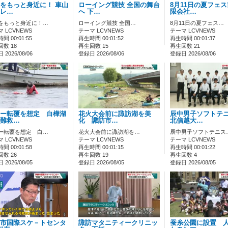
をもっと身近に！ 車山
ローイング競技 全国の舞台
8月11日の夏フェ
レ…
へ 下…
限会社…
をもっと身近に！…
ローイング競技 全国…
8月11日の夏フェス…
 LCVNEWS
テーマ LCVNEWS
テーマ LCVNEWS
間 00:01:55
再生時間 00:01:52
再生時間 00:01:37
数 18
再生回数 15
再生回数 21
2026/08/06
登録日 2026/08/06
登録日 2026/08/06
ー転覆を想定 白樺湖
花火大会前に諏訪湖を美
辰中男子ソフトテ
難救…
化 諏訪市…
北信越大…
ー転覆を想定 白…
花火大会前に諏訪湖を…
辰中男子ソフトテニス
 LCVNEWS
テーマ LCVNEWS
テーマ LCVNEWS
間 00:01:58
再生時間 00:01:15
再生時間 00:01:22
数 26
再生回数 19
再生回数 4
2026/08/05
登録日 2026/08/05
登録日 2026/08/05
市国際スケ－トセンタ
諏訪マタニティークリニッ
蚕糸公園に設置 