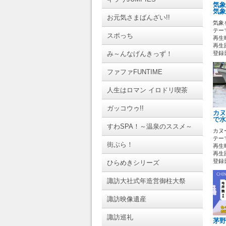
気象
気象
お元気さまばんざい!!
気象
テーマ
スポっち
再生時
再生回
み～んなげんきっず！
登録日 
ファファFUNTIME
人生はロマン イロドリ喫茶
ガッコウゥ!!
カヌ
で水
すわSPA！～温泉のススメ～
カヌ
テーマ
街ぶら！
再生時
再生回
登録日 
ひらめきシリーズ
諏訪大社式年造営御柱大祭
諏訪映像遺産
諏訪巡礼
茅野