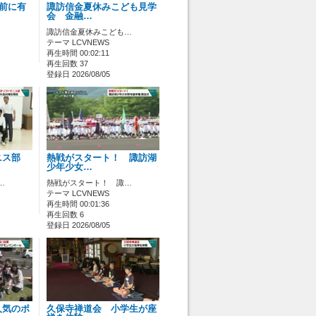
ス前に有
諏訪信金夏休みこども見学
会 金融…
諏訪信金夏休みこども…
テーマ LCVNEWS
再生時間 00:02:11
再生回数 37
登録日 2026/08/05
ニス部
熱戦がスタート！ 諏訪湖
少年少女…
…
熱戦がスタート！ 諏…
テーマ LCVNEWS
再生時間 00:01:36
再生回数 6
登録日 2026/08/05
人気のポ
久保寺禅道会 小学生が座