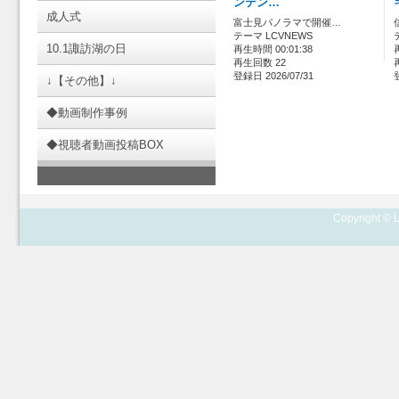
ンテン…
成人式
富士見パノラマで開催…
テーマ LCVNEWS
10.1諏訪湖の日
再生時間 00:01:38
再生回数 22
登録日 2026/07/31
↓【その他】↓
◆動画制作事例
◆視聴者動画投稿BOX
Copyright © L