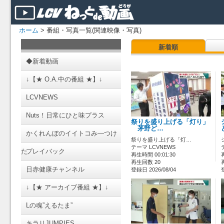
ホーム
> 番組・写真一覧(関連映像・写真)
新着順
◆新着動画
↓【★ O.A.中の番組 ★】↓
LCVNEWS
Nuts！日常にひと味プラス
祭りを盛り上げる「灯り」
茅野ど…
かくれんぼのイイトコみ―つけ
祭りを盛り上げる「灯…
テーマ LCVNEWS
た
プレイバック
再生時間 00:01:30
再生回数 20
日赤健康チャンネル
登録日 2026/08/04
↓【★ アーカイブ番組 ★】↓
Lの魂”えるたま”
キラリJUMPIES