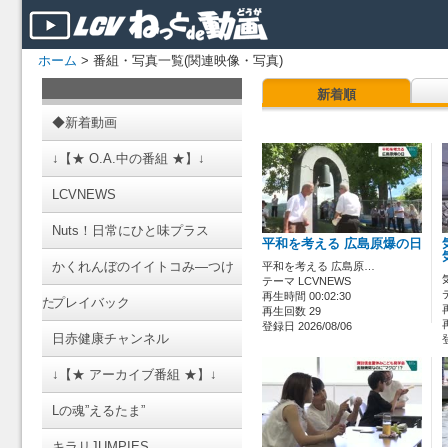
ホーム
> 番組・写真一覧(関連映像・写真)
新着順
◆新着動画
↓【★ O.A.中の番組 ★】↓
LCVNEWS
Nuts！日常にひと味プラス
平和を考える 広島原爆の日
かくれんぼのイイトコみ―つけ
平和を考える 広島原…
テーマ LCVNEWS
再生時間 00:02:30
た
プレイバック
再生回数 29
登録日 2026/08/06
日赤健康チャンネル
↓【★ アーカイブ番組 ★】↓
Lの魂”えるたま”
キラリJUMPIES