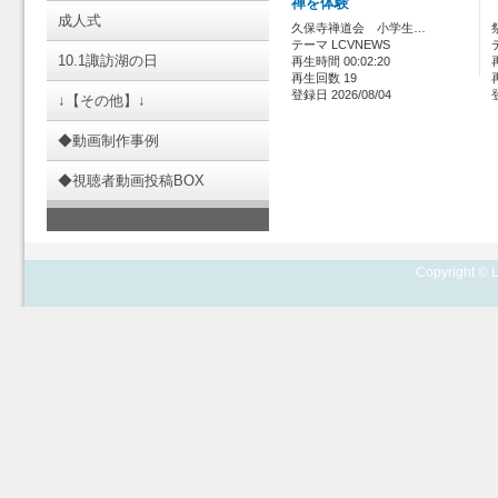
禅を体験
成人式
久保寺禅道会 小学生…
テーマ LCVNEWS
10.1諏訪湖の日
再生時間 00:02:20
再生回数 19
登録日 2026/08/04
↓【その他】↓
◆動画制作事例
◆視聴者動画投稿BOX
Copyright © L