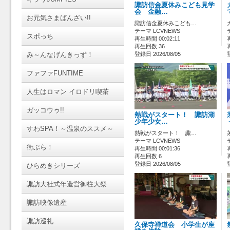
諏訪信金夏休みこども見学
会 金融…
お元気さまばんざい!!
諏訪信金夏休みこども…
テーマ LCVNEWS
スポっち
再生時間 00:02:11
再生回数 36
み～んなげんきっず！
登録日 2026/08/05
ファファFUNTIME
人生はロマン イロドリ喫茶
ガッコウゥ!!
熱戦がスタート！ 諏訪湖
少年少女…
すわSPA！～温泉のススメ～
熱戦がスタート！ 諏…
テーマ LCVNEWS
街ぶら！
再生時間 00:01:36
再生回数 6
登録日 2026/08/05
ひらめきシリーズ
諏訪大社式年造営御柱大祭
諏訪映像遺産
諏訪巡礼
久保寺禅道会 小学生が座