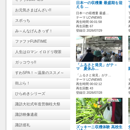
日本一の収穫量 最盛期を迎
える …
お元気さまばんざい!!
日本一の収穫量 最盛…
テーマ LCVNEWS
スポっち
再生時間 00:01:58
再生回数 67
み～んなげんきっず！
登録日 2026/07/29
ファファFUNTIME
人生はロマン イロドリ喫茶
ガッコウゥ!!
「ふるさと発見」がテ－
マ 夏休み…
すわSPA！～温泉のススメ～
「ふるさと発見」がテ…
テーマ LCVNEWS
街ぶら！
再生時間 00:02:12
再生回数 43
登録日 2026/07/28
ひらめきシリーズ
諏訪大社式年造営御柱大祭
諏訪映像遺産
諏訪巡礼
ズッキーニ収穫体験 高校生