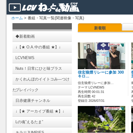
ホーム
> 番組・写真一覧(関連映像・写真)
新着順
◆新着動画
↓【★ O.A.中の番組 ★】↓
LCVNEWS
Nuts！日常にひと味プラス
信玄狼煙リレーに参加 300
キロ…
かくれんぼのイイトコみ―つけ
信玄狼煙リレーに参加…
テーマ LCVNEWS
た
プレイバック
再生時間 00:01:31
再生回数 42
日赤健康チャンネル
登録日 2026/07/31
↓【★ アーカイブ番組 ★】↓
Lの魂”えるたま”
キラリJUMPIES