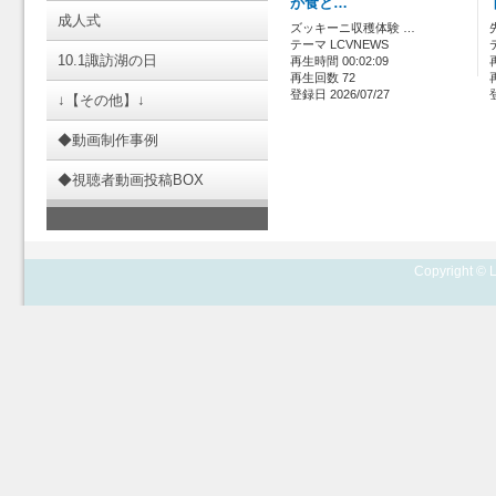
が食と…
成人式
ズッキーニ収穫体験 …
テーマ LCVNEWS
10.1諏訪湖の日
再生時間 00:02:09
再生回数 72
登録日 2026/07/27
↓【その他】↓
◆動画制作事例
◆視聴者動画投稿BOX
Copyright © L