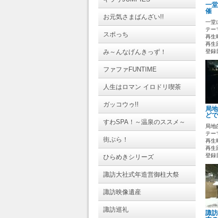
一堂
催 
お元気さまばんざい!!
一堂
テーマ
スポっち
再生時
再生回
み～んなげんきっず！
登録日 
ファファFUNTIME
人生はロマン イロドリ喫茶
ガッコウゥ!!
局地
どで
すわSPA！～温泉のススメ～
局地
テーマ
街ぶら！
再生時
再生回
登録日 
ひらめきシリーズ
諏訪大社式年造営御柱大祭
諏訪映像遺産
諏訪巡礼
諏訪