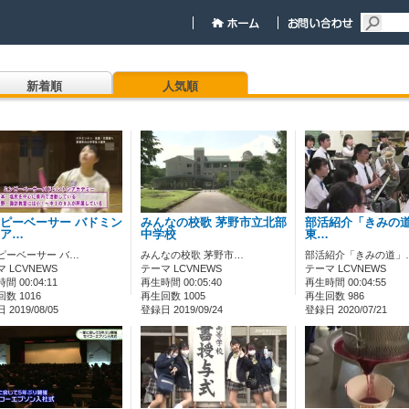
新着順
人気順
ピーベーサー バドミン
みんなの校歌 茅野市立北部
部活紹介「きみの道」
ア…
中学校
東…
ピーベーサー バ…
みんなの校歌 茅野市…
部活紹介「きみの道」
 LCVNEWS
テーマ LCVNEWS
テーマ LCVNEWS
間 00:04:11
再生時間 00:05:40
再生時間 00:04:55
数 1016
再生回数 1005
再生回数 986
2019/08/05
登録日 2019/09/24
登録日 2020/07/21