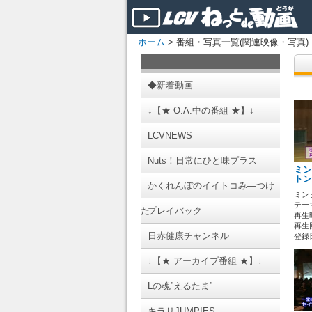
ホーム
> 番組・写真一覧(関連映像・写真)
◆新着動画
↓【★ O.A.中の番組 ★】↓
LCVNEWS
Nuts！日常にひと味プラス
ミン
トン
かくれんぼのイイトコみ―つけ
ミン
テーマ
た
プレイバック
再生時
再生回
日赤健康チャンネル
登録日 
↓【★ アーカイブ番組 ★】↓
Lの魂”えるたま”
キラリJUMPIES