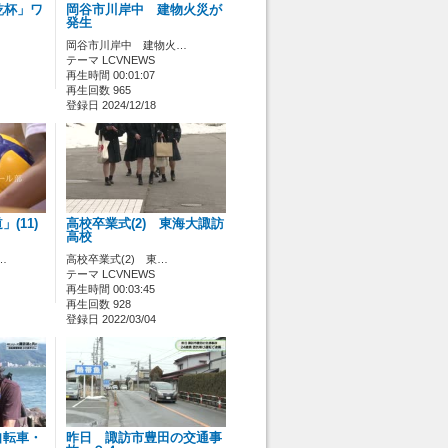
乾杯」ワ
岡谷市川岸中 建物火災が
発生
岡谷市川岸中 建物火…
テーマ LCVNEWS
再生時間 00:01:07
再生回数 965
登録日 2024/12/18
(11)
高校卒業式(2) 東海大諏訪
高校
…
高校卒業式(2) 東…
テーマ LCVNEWS
再生時間 00:03:45
再生回数 928
登録日 2022/03/04
 自転車・
昨日 諏訪市豊田の交通事