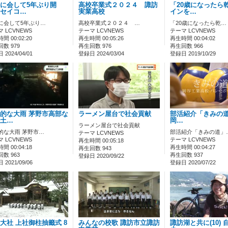
に会して5年ぶり開
高校卒業式２０２４ 諏訪
「20歳になったら
セイコ…
実業高校
インを…
に会して5年ぶり…
高校卒業式２０２４ …
「20歳になったら乾…
 LCVNEWS
テーマ LCVNEWS
テーマ LCVNEWS
間 00:02:20
再生時間 00:05:26
再生時間 00:04:02
数 979
再生回数 976
再生回数 966
2024/04/01
登録日 2024/03/04
登録日 2019/10/29
的な大雨 茅野市高部な
ラーメン屋台で社会貢献
部活紹介「きみの道」
土…
岡…
ラーメン屋台で社会貢献
的な大雨 茅野市…
部活紹介「きみの道」
テーマ LCVNEWS
 LCVNEWS
テーマ LCVNEWS
再生時間 00:05:18
間 00:04:18
再生時間 00:04:27
再生回数 943
数 963
再生回数 937
登録日 2020/09/22
2021/09/06
登録日 2020/07/22
大社 上社御柱抽籤式 8
みんなの校歌 諏訪市立諏訪
諏訪湖と共に(10)