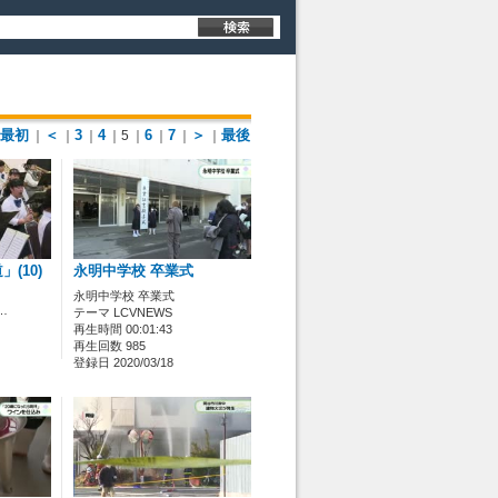
最初
＜
3
4
6
7
＞
最後
｜
｜
｜
｜5
｜
｜
｜
｜
(10)
永明中学校 卒業式
永明中学校 卒業式
…
テーマ LCVNEWS
再生時間 00:01:43
再生回数 985
登録日 2020/03/18