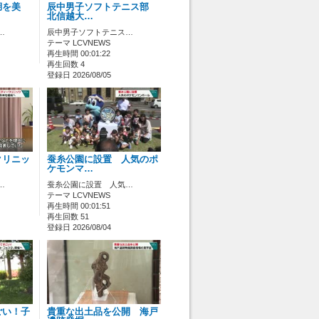
湖を美
辰中男子ソフトテニス部
北信越大…
…
辰中男子ソフトテニス…
テーマ LCVNEWS
再生時間 00:01:22
再生回数 4
登録日 2026/08/05
クリニッ
蚕糸公園に設置 人気のポ
ケモンマ…
…
蚕糸公園に設置 人気…
テーマ LCVNEWS
再生時間 00:01:51
再生回数 51
登録日 2026/08/04
ごい！子
貴重な出土品を公開 海戸