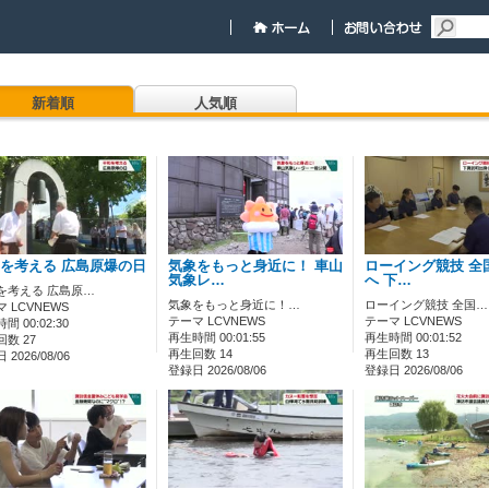
新着順
人気順
を考える 広島原爆の日
気象をもっと身近に！ 車山
ローイング競技 全
気象レ…
へ 下…
を考える 広島原…
気象をもっと身近に！…
ローイング競技 全国…
 LCVNEWS
テーマ LCVNEWS
テーマ LCVNEWS
間 00:02:30
再生時間 00:01:55
再生時間 00:01:52
数 27
再生回数 14
再生回数 13
2026/08/06
登録日 2026/08/06
登録日 2026/08/06