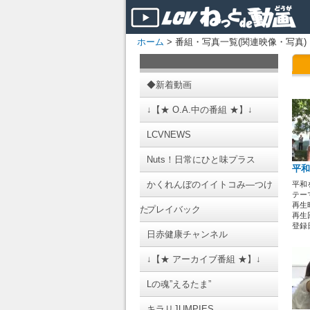
ホーム
> 番組・写真一覧(関連映像・写真)
◆新着動画
↓【★ O.A.中の番組 ★】↓
LCVNEWS
Nuts！日常にひと味プラス
平和
かくれんぼのイイトコみ―つけ
平和
テーマ
再生時
た
プレイバック
再生回
登録日 
日赤健康チャンネル
↓【★ アーカイブ番組 ★】↓
Lの魂”えるたま”
キラリJUMPIES