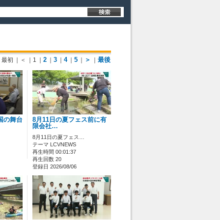
2
3
4
5
＞
最後
最初
｜＜
｜1
｜
｜
｜
｜
｜
｜
国の舞台
8月11日の夏フェス前に有
限会社…
8月11日の夏フェス…
テーマ LCVNEWS
再生時間 00:01:37
再生回数 20
登録日 2026/08/06