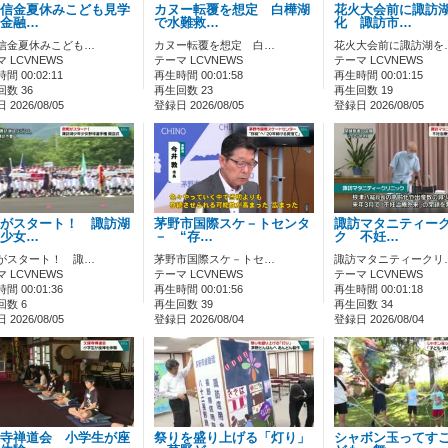
信金夏休みこども見学
カヌー転覆を想定 白樺湖
花火大会前に諏訪
金融…
で水難救…
化 諏訪市…
信金夏休みこども…
カヌー転覆を想定 白…
花火大会前に諏訪湖を
 LCVNEWS
テーマ LCVNEWS
テーマ LCVNEWS
間 00:02:11
再生時間 00:01:58
再生時間 00:01:15
数 36
再生回数 23
再生回数 19
2026/08/05
登録日 2026/08/05
登録日 2026/08/05
がスタート！ 諏訪湖
茅野市国際スケ－トセンタ
諏訪マタニティー
少女…
－ “存…
ク 不妊…
がスタート！ 諏…
茅野市国際スケ－トセ…
諏訪マタニティークリ
 LCVNEWS
テーマ LCVNEWS
テーマ LCVNEWS
間 00:01:36
再生時間 00:01:56
再生時間 00:01:18
回数 6
再生回数 39
再生回数 34
2026/08/05
登録日 2026/08/04
登録日 2026/08/04
寺禅道会 小学生が座
祭りを盛り上げる「灯り」
シャボン玉ってす