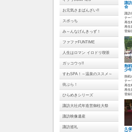
諏訪
会 
お元気さまばんざい!!
諏訪
テーマ
スポっち
再生時
再生回
み～んなげんきっず！
登録日 
ファファFUNTIME
人生はロマン イロドリ喫茶
ガッコウゥ!!
熱戦
少年
すわSPA！～温泉のススメ～
熱戦
テーマ
街ぶら！
再生時
再生
登録日 
ひらめきシリーズ
諏訪大社式年造営御柱大祭
諏訪映像遺産
諏訪巡礼
久保