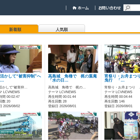
新着順
人気順
活かして“被害抑制”へ
高島城 角櫓で 梶の葉庵
宵祭り・お舟まつ
…
「水の日…
曳行 「…
活かして“被害抑…
高島城 角櫓で 梶の…
宵祭り・お舟まつり 
 LCVNEWS
テーマ LCVNEWS
テーマ LCVNEWS
間 00:02:47
再生時間 00:01:44
再生時間 00:04:44
数 20
再生回数 28
再生回数 146
2026/08/02
登録日 2026/08/01
登録日 2026/08/01