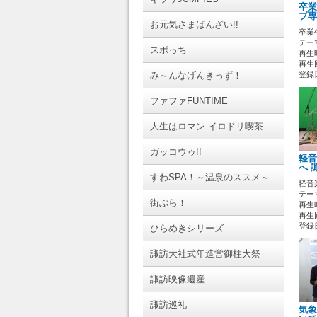
卒業
プ専
お元気さまばんざい!!
卒業
テーマ
スポっち
再生時
再生回
み～んなげんきっず！
登録日 
ファファFUNTIME
人生はロマン イロドリ喫茶
ガッコウゥ!!
軽音
へ 
すわSPA！～温泉のススメ～
軽音
テーマ
街ぶら！
再生時
再生回
登録日 
ひらめきシリーズ
諏訪大社式年造営御柱大祭
諏訪映像遺産
諏訪巡礼
気象