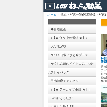
ホーム
> 番組・写真一覧(関連映像・写真)
◆新着動画
↓【★ O.A.中の番組 ★】↓
LCVNEWS
Nuts！日常にひと味プラス
特技
警察
かくれんぼのイイトコみ―つけ
特技
テーマ
た
プレイバック
再生時
再生回
日赤健康チャンネル
登録日 
↓【★ アーカイブ番組 ★】↓
Lの魂”えるたま”
キラリJUMPIES