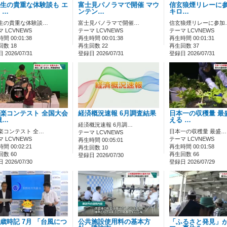
生の貴重な体験談も エ
富士見パノラマで開催 マウ
信玄狼煙リレーに参加
 …
ンテン…
キロ…
生の貴重な体験談…
富士見パノラマで開催…
信玄狼煙リレーに参加
 LCVNEWS
テーマ LCVNEWS
テーマ LCVNEWS
間 00:01:38
再生時間 00:01:38
再生時間 00:01:31
数 18
再生回数 22
再生回数 37
2026/07/31
登録日 2026/07/31
登録日 2026/07/31
楽コンテスト 全国大会
経済概況速報 6月調査結果
日本一の収穫量 最
諏…
える …
経済概況速報 6月調…
楽コンテスト 全…
日本一の収穫量 最盛…
テーマ LCVNEWS
 LCVNEWS
テーマ LCVNEWS
再生時間 00:05:01
間 00:02:21
再生時間 00:01:58
再生回数 10
数 60
再生回数 66
登録日 2026/07/30
2026/07/30
登録日 2026/07/29
歳時記 7月 「台風につ
公共施設使用料の基本方
「ふるさと発見」