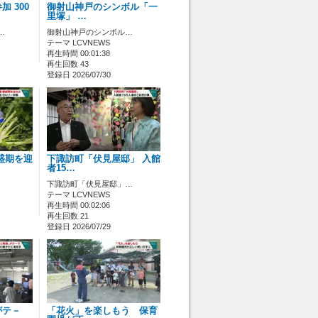
 300
御射山神戸のシンボル「一
里塚」 …
…
御射山神戸のシンボル…
テーマ LCVNEWS
再生時間 00:01:38
再生回数 43
登録日 2026/07/30
盛期を迎
下諏訪町「伏見屋邸」 入館
者15…
下諏訪町「伏見屋邸」…
テーマ LCVNEWS
再生時間 00:02:06
再生回数 21
登録日 2026/07/29
がテ－
「花火」を楽しもう 保育