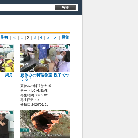
最初
＜
1
3
4
5
＞
最後
｜
｜
｜2
｜
｜
｜
｜
｜
り 柴舟
夏休みの料理教室 親子でつ
くる「…
…
夏休みの料理教室 親…
テーマ LCVNEWS
再生時間 00:02:02
再生回数 40
登録日 2026/07/31