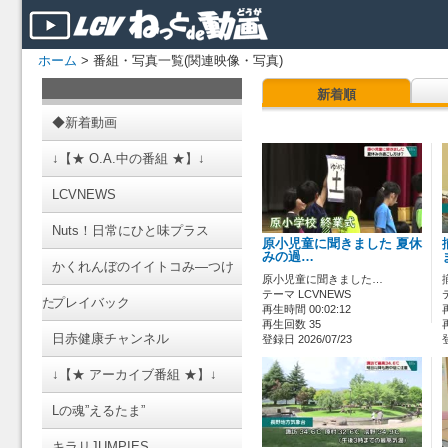
ホーム
> 番組・写真一覧(関連映像・写真)
新着順
◆新着動画
↓【★ O.A.中の番組 ★】↓
LCVNEWS
Nuts！日常にひと味プラス
原小児童に聞きました 夏休
みの過…
かくれんぼのイイトコみ―つけ
原小児童に聞きました…
テーマ LCVNEWS
た
プレイバック
再生時間 00:02:12
再生回数 35
日赤健康チャンネル
登録日 2026/07/23
↓【★ アーカイブ番組 ★】↓
Lの魂”えるたま”
キラリJUMPIES