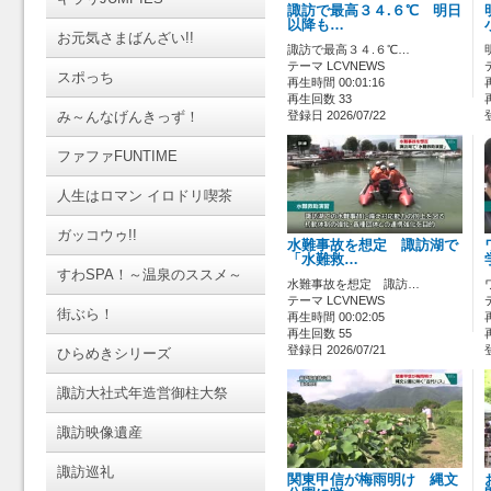
諏訪で最高３４.６℃ 明日
以降も…
お元気さまばんざい!!
諏訪で最高３４.６℃…
テーマ LCVNEWS
スポっち
再生時間 00:01:16
再生回数 33
み～んなげんきっず！
登録日 2026/07/22
ファファFUNTIME
人生はロマン イロドリ喫茶
ガッコウゥ!!
水難事故を想定 諏訪湖で
「水難救…
すわSPA！～温泉のススメ～
水難事故を想定 諏訪…
テーマ LCVNEWS
街ぶら！
再生時間 00:02:05
再生回数 55
登録日 2026/07/21
ひらめきシリーズ
諏訪大社式年造営御柱大祭
諏訪映像遺産
諏訪巡礼
関東甲信が梅雨明け 縄文