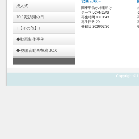
公園に咲…
成人式
関東甲信が梅雨明け …
テーマ LCVNEWS
10.1諏訪湖の日
再生時間 00:01:43
再生回数 20
登録日 2026/07/20
↓【その他】↓
◆動画制作事例
◆視聴者動画投稿BOX
Copyright © L