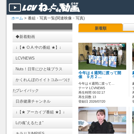
ホーム
> 番組・写真一覧(関連映像・写真)
新着順
◆新着動画
↓【★ O.A.中の番組 ★】↓
LCVNEWS
Nuts！日常にひと味プラス
今年は４週間に渡って開
催 ９月２…
かくれんぼのイイトコみ―つけ
今年は４週間に渡って…
テーマ LCVNEWS
た
プレイバック
再生時間 00:02:17
再生回数 13
日赤健康チャンネル
登録日 2026/07/20
↓【★ アーカイブ番組 ★】↓
Lの魂”えるたま”
キラリJUMPIES