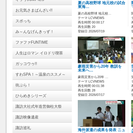
夏の高校野球 地元校の試合
東海…
お元気さまばんざい!!
夏の高校野球 地元校…
テーマ LCVNEWS
スポっち
再生時間 00:00:17
再生回数 20
み～んなげんきっず！
登録日 2026/07/19
ファファFUNTIME
人生はロマン イロドリ喫茶
ガッコウゥ!!
豪雨災害から20年 教訓を
未来へ…
すわSPA！～温泉のススメ～
豪雨災害から20年 …
テーマ LCVNEWS
街ぶら！
再生時間 00:01:38
再生回数 28
登録日 2026/07/17
ひらめきシリーズ
諏訪大社式年造営御柱大祭
諏訪映像遺産
諏訪巡礼
海外派遣の成果を発表 ニュ