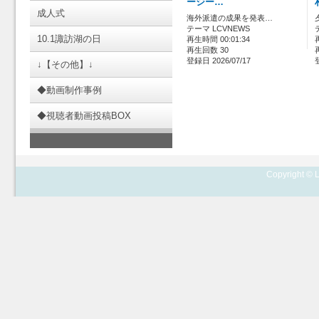
ージー…
成人式
海外派遣の成果を発表…
テーマ LCVNEWS
10.1諏訪湖の日
再生時間 00:01:34
再生回数 30
登録日 2026/07/17
↓【その他】↓
◆動画制作事例
◆視聴者動画投稿BOX
Copyright © L