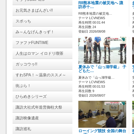
R8熊本地震の被災地へ 諏
訪赤十…
お元気さまばんざい!!
R8熊本地震の被災地…
テーマ LCVNEWS
スポっち
再生時間 00:01:44
再生回数 24
み～んなげんきっず！
登録日 2026/08/08
ファファFUNTIME
人生はロマン イロドリ喫茶
ガッコウゥ!!
夏休みで「山っ湖学級」 子
どもた…
すわSPA！～温泉のススメ～
夏休みで「山っ湖学級…
テーマ LCVNEWS
街ぶら！
再生時間 00:01:53
再生回数 9
登録日 2026/08/07
ひらめきシリーズ
諏訪大社式年造営御柱大祭
諏訪映像遺産
諏訪巡礼
ローイング競技 全国の舞台