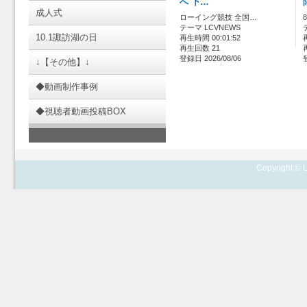
へ 下…
成人式
ローイング競技 全国…
テーマ LCVNEWS
10.1諏訪湖の日
再生時間 00:01:52
再生回数 21
登録日 2026/08/06
↓【その他】↓
◆動画制作事例
◆視聴者動画投稿BOX
Copyright © L