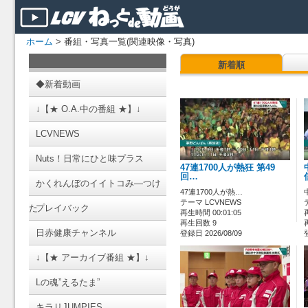
ホーム
> 番組・写真一覧(関連映像・写真)
新着順
◆新着動画
↓【★ O.A.中の番組 ★】↓
LCVNEWS
Nuts！日常にひと味プラス
47連1700人が熱狂 第49
回…
かくれんぼのイイトコみ―つけ
47連1700人が熱…
テーマ LCVNEWS
た
プレイバック
再生時間 00:01:05
再生回数 9
日赤健康チャンネル
登録日 2026/08/09
↓【★ アーカイブ番組 ★】↓
Lの魂”えるたま”
キラリJUMPIES