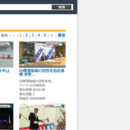
2
3
4
5
＞
最後
最初
｜＜
｜1
｜
｜
｜
｜
｜
｜
今年は
白樺湖地域の活性化包括連
携 茅野…
白樺湖地域の活性化包…
テーマ LCVNEWS
再生時間 00:01:59
再生回数 1
登録日 2026/08/09