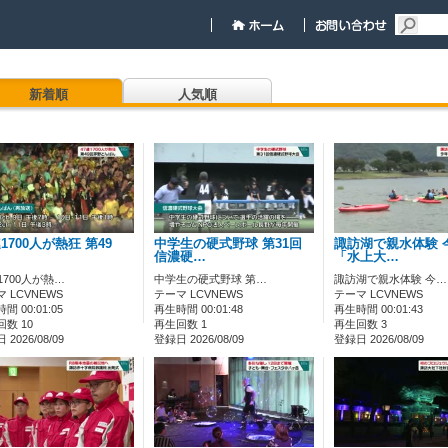
新着順
人気順
連1700人が熱狂 第49
中学生の硬式野球 第31回
諏訪湖で親水体験 
信濃硬…
「水上大…
1700人が熱…
中学生の硬式野球 第…
諏訪湖で親水体験 今…
 LCVNEWS
テーマ LCVNEWS
テーマ LCVNEWS
間 00:01:05
再生時間 00:01:48
再生時間 00:01:43
数 10
再生回数 1
再生回数 3
2026/08/09
登録日 2026/08/09
登録日 2026/08/09