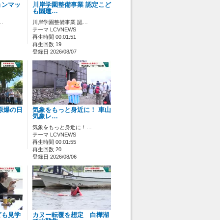
ョンマッ
川岸学園整備事業 認定こど
も園建…
…
川岸学園整備事業 認…
テーマ LCVNEWS
再生時間 00:01:51
再生回数 19
登録日 2026/08/07
原爆の日
気象をもっと身近に！ 車山
気象レ…
気象をもっと身近に！…
テーマ LCVNEWS
再生時間 00:01:55
再生回数 20
登録日 2026/08/06
ども見学
カヌー転覆を想定 白樺湖