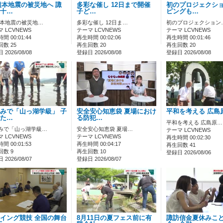
熊本地震の被災地へ 諏
多彩な催し 12日まで開催
初のプロジェクシ
十…
子ど…
ピングも…
熊本地震の被災地…
多彩な催し 12日ま…
初のプロジェクション
 LCVNEWS
テーマ LCVNEWS
テーマ LCVNEWS
間 00:01:44
再生時間 00:02:06
再生時間 00:01:46
数 25
再生回数 20
再生回数 20
2026/08/08
登録日 2026/08/08
登録日 2026/08/08
みで「山っ湖学級」 子
安全安心知恵袋 夏場におけ
平和を考える 広島
た…
る防犯…
平和を考える 広島原…
みで「山っ湖学級…
安全安心知恵袋 夏場…
テーマ LCVNEWS
 LCVNEWS
テーマ LCVNEWS
再生時間 00:02:30
間 00:01:53
再生時間 00:04:17
再生回数 41
回数 9
再生回数 10
登録日 2026/08/06
2026/08/07
登録日 2026/08/07
イング競技 全国の舞台
8月11日の夏フェス前に有
諏訪信金夏休みこ