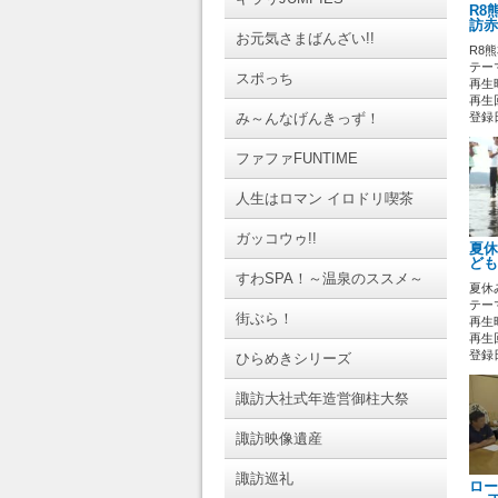
R8
訪赤
お元気さまばんざい!!
R8
テーマ
スポっち
再生時
再生回
み～んなげんきっず！
登録日 
ファファFUNTIME
人生はロマン イロドリ喫茶
ガッコウゥ!!
夏休
ども
すわSPA！～温泉のススメ～
夏休
テーマ
街ぶら！
再生時
再生
登録日 
ひらめきシリーズ
諏訪大社式年造営御柱大祭
諏訪映像遺産
諏訪巡礼
ロー