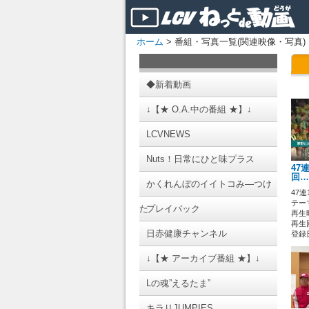
ホーム
> 番組・写真一覧(関連映像・写真)
◆新着動画
↓【★ O.A.中の番組 ★】↓
LCVNEWS
Nuts！日常にひと味プラス
47
回…
かくれんぼのイイトコみ―つけ
47連
テーマ
た
プレイバック
再生時
再生回
日赤健康チャンネル
登録日 
↓【★ アーカイブ番組 ★】↓
Lの魂”えるたま”
キラリJUMPIES