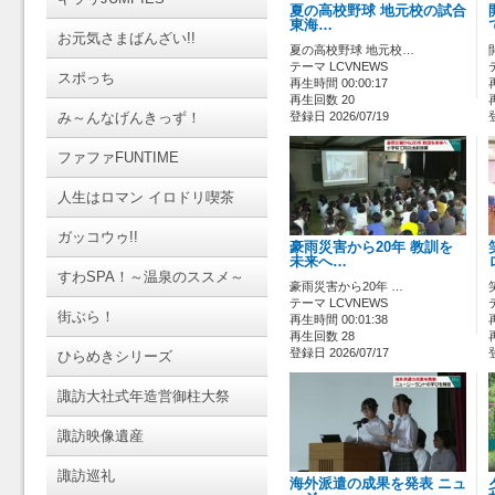
夏の高校野球 地元校の試合
東海…
お元気さまばんざい!!
夏の高校野球 地元校…
テーマ LCVNEWS
スポっち
再生時間 00:00:17
再生回数 20
み～んなげんきっず！
登録日 2026/07/19
ファファFUNTIME
人生はロマン イロドリ喫茶
ガッコウゥ!!
豪雨災害から20年 教訓を
未来へ…
すわSPA！～温泉のススメ～
豪雨災害から20年 …
テーマ LCVNEWS
街ぶら！
再生時間 00:01:38
再生回数 28
登録日 2026/07/17
ひらめきシリーズ
諏訪大社式年造営御柱大祭
諏訪映像遺産
諏訪巡礼
海外派遣の成果を発表 ニュ