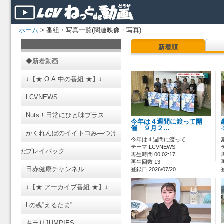
ホーム
> 番組・写真一覧(関連映像・写真)
新着順
◆新着動画
↓【★ O.A.中の番組 ★】↓
LCVNEWS
Nuts！日常にひと味プラス
今年は４週間に渡って開
催 ９月２…
かくれんぼのイイトコみ―つけ
今年は４週間に渡って…
テーマ LCVNEWS
た
プレイバック
再生時間 00:02:17
再生回数 13
日赤健康チャンネル
登録日 2026/07/20
↓【★ アーカイブ番組 ★】↓
Lの魂”えるたま”
キラリJUMPIES