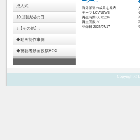
ージー…
成人式
海外派遣の成果を発表…
テーマ LCVNEWS
10.1諏訪湖の日
再生時間 00:01:34
再生回数 30
登録日 2026/07/17
↓【その他】↓
◆動画制作事例
◆視聴者動画投稿BOX
Copyright © L