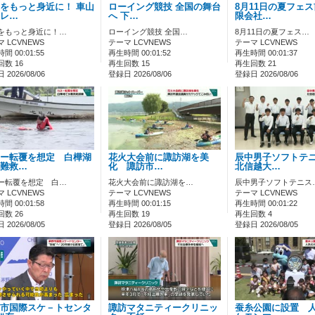
をもっと身近に！ 車山
ローイング競技 全国の舞台
8月11日の夏フェ
レ…
へ 下…
限会社…
をもっと身近に！…
ローイング競技 全国…
8月11日の夏フェス…
 LCVNEWS
テーマ LCVNEWS
テーマ LCVNEWS
間 00:01:55
再生時間 00:01:52
再生時間 00:01:37
数 16
再生回数 15
再生回数 21
2026/08/06
登録日 2026/08/06
登録日 2026/08/06
ー転覆を想定 白樺湖
花火大会前に諏訪湖を美
辰中男子ソフトテ
難救…
化 諏訪市…
北信越大…
ー転覆を想定 白…
花火大会前に諏訪湖を…
辰中男子ソフトテニス
 LCVNEWS
テーマ LCVNEWS
テーマ LCVNEWS
間 00:01:58
再生時間 00:01:15
再生時間 00:01:22
数 26
再生回数 19
再生回数 4
2026/08/05
登録日 2026/08/05
登録日 2026/08/05
市国際スケ－トセンタ
諏訪マタニティークリニッ
蚕糸公園に設置 