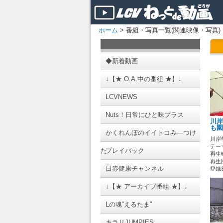
ホーム
> 番組・写真一覧(関連映像・写真)
◆新着動画
↓【★ O.A.中の番組 ★】↓
LCVNEWS
Nuts！日常にひと味プラス
川岸
も園
かくれんぼのイイトコみ―つけ
川岸
テーマ
た
プレイバック
再生時
再生
日赤健康チャンネル
登録日 
↓【★ アーカイブ番組 ★】↓
Lの魂”えるたま”
キラリJUMPIES