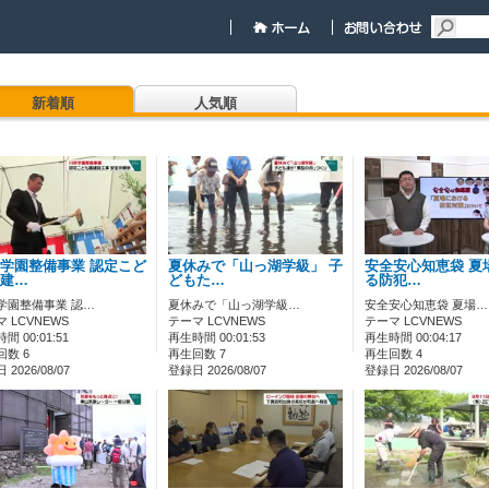
新着順
人気順
学園整備事業 認定こど
夏休みで「山っ湖学級」 子
安全安心知恵袋 夏
建…
どもた…
る防犯…
学園整備事業 認…
夏休みで「山っ湖学級…
安全安心知恵袋 夏場…
 LCVNEWS
テーマ LCVNEWS
テーマ LCVNEWS
間 00:01:51
再生時間 00:01:53
再生時間 00:04:17
回数 6
再生回数 7
再生回数 4
2026/08/07
登録日 2026/08/07
登録日 2026/08/07