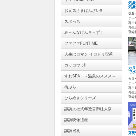
気象
気象
お元気さまばんざい!!
気象
テーマ
スポっち
再生時
再生回
み～んなげんきっず！
登録日 
ファファFUNTIME
人生はロマン イロドリ喫茶
ガッコウゥ!!
カヌ
で水
すわSPA！～温泉のススメ～
カヌ
テーマ
街ぶら！
再生時
再生回
登録日 
ひらめきシリーズ
諏訪大社式年造営御柱大祭
諏訪映像遺産
諏訪巡礼
茅野