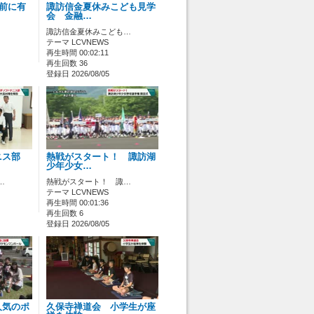
ス前に有
諏訪信金夏休みこども見学
会 金融…
諏訪信金夏休みこども…
テーマ LCVNEWS
再生時間 00:02:11
再生回数 36
登録日 2026/08/05
ニス部
熱戦がスタート！ 諏訪湖
少年少女…
…
熱戦がスタート！ 諏…
テーマ LCVNEWS
再生時間 00:01:36
再生回数 6
登録日 2026/08/05
人気のポ
久保寺禅道会 小学生が座