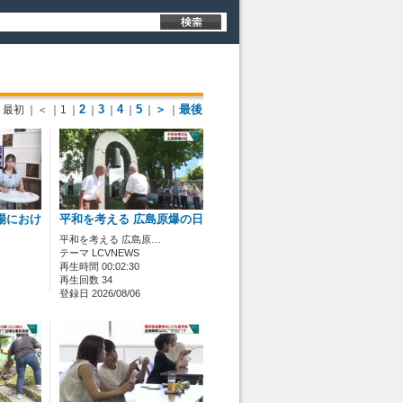
2
3
4
5
＞
最後
最初
｜＜
｜1
｜
｜
｜
｜
｜
｜
場におけ
平和を考える 広島原爆の日
平和を考える 広島原…
テーマ LCVNEWS
再生時間 00:02:30
再生回数 34
登録日 2026/08/06